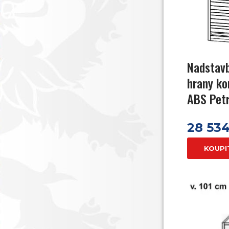
Nadstavb
hrany ko
ABS Pet
28 53
KOUPI