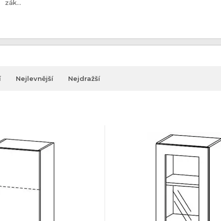
zák...
í
Nejlevnější
Nejdražší