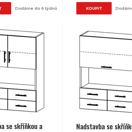
T
Dodáme do 6 týdnů
KOUPIT
Dodáme
a se skříňkou a
Nadstavba se skříňk