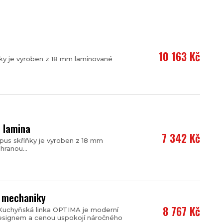
10 163 Kč
ky je vyroben z 18 mm laminované
 lamina
7 342 Kč
pus skříňky je vyroben z 18 mm
ranou...
í mechaniky
8 767 Kč
yKuchyňská linka OPTIMA je moderní
 designem a cenou uspokojí náročného