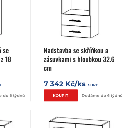
á se
Nadstavba se skříňkou a
 z 18
zásuvkami s hloubkou 32.6
cm
7 342 Kč/ks
H
s DPH
 do 6 týdnů
KOUPIT
Dodáme do 6 týdnů