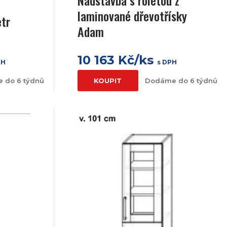
laminované dřevotřísky
etr
Adam
10 163 Kč/ks
PH
s DPH
 do 6 týdnů
KOUPIT
Dodáme do 6 týdnů