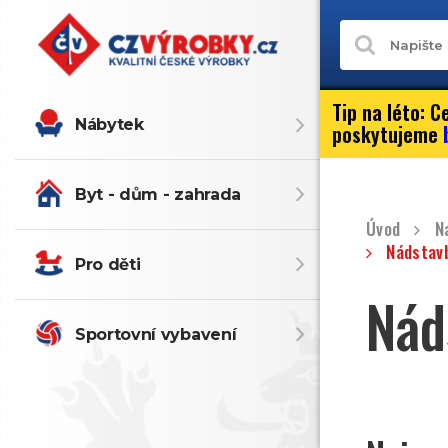
Tip na léto:
Ce
Nábytek
poskytujeme
Byt - dům - zahrada
Úvod
N
Nádstavb
Pro děti
Nád
Sportovní vybavení