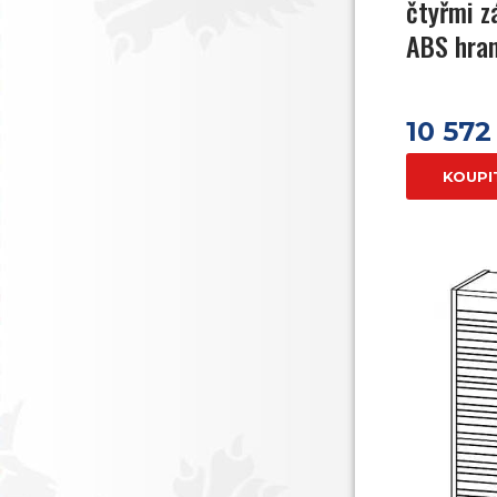
čtyřmi 
ABS hra
10 572
KOUPI