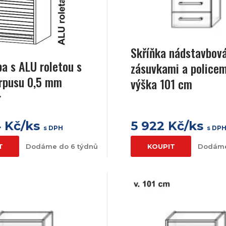
Skříňka nádstavbov
a s ALU roletou s
zásuvkami a policem
rpusu 0,5 mm
výška 101 cm
r
4 Kč/ks
5 922 Kč/ks
s DPH
s DP
T
Dodáme do 6 týdnů
KOUPIT
Dodáme