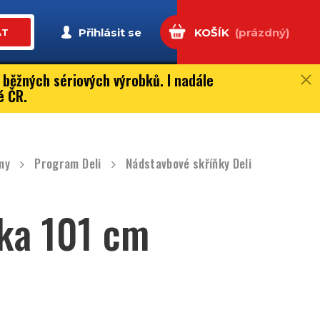
Přihlásit se
KOŠÍK
(prázdný)
AT
 běžných sériových výrobků. I nadále
é ČR.
my
Program Deli
Nádstavbové skříňky Deli
ška 101 cm