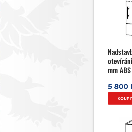
Nadstav
otevírán
mm ABS 
5 800
KOUPI