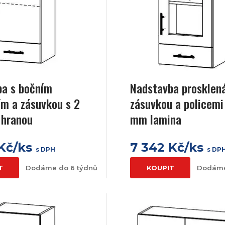
ba s bočním
Nadstavba prosklen
ím a zásuvkou s 2
zásuvkou a policemi
hranou
mm lamina
 Kč/ks
7 342 Kč/ks
s DPH
s DP
T
Dodáme do 6 týdnů
KOUPIT
Dodáme