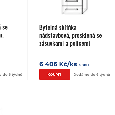
á se
Bytelná skříňka
i,
nádstavbová, prosklená se
zásuvkami a policemi
6 406 Kč/ks
H
s DPH
 do 6 týdnů
KOUPIT
Dodáme do 6 týdnů