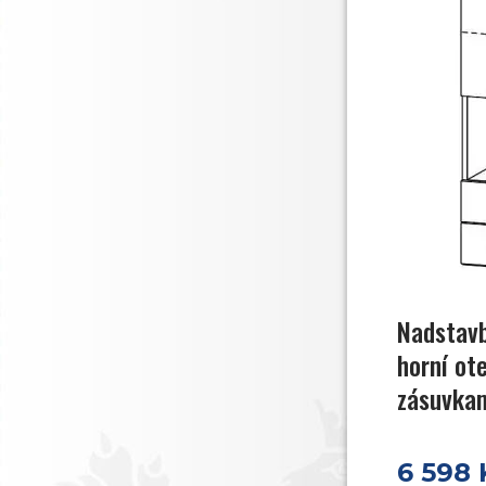
Nadstavb
horní ot
zásuvka
6 598