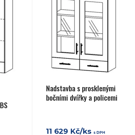
Nadstavba s prosklenými
bočními dvířky a policemi
ABS
11 629 Kč/ks
s DPH