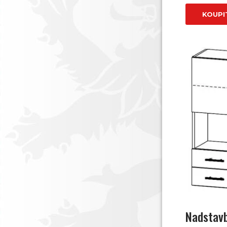
KOUPI
Nadstavb