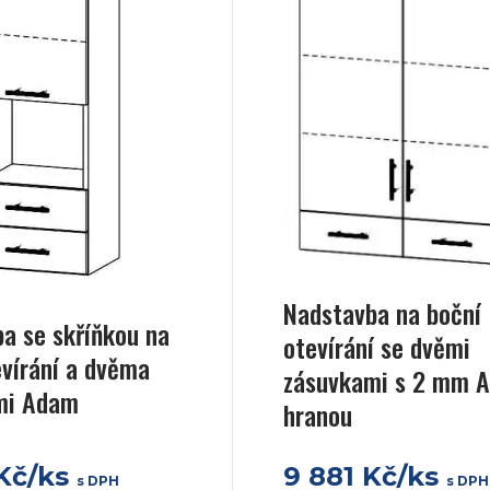
Nadstavba na boční
a se skříňkou na
otevírání se dvěmi
evírání a dvěma
zásuvkami s 2 mm 
mi Adam
hranou
 Kč/ks
9 881 Kč/ks
s DPH
s DPH