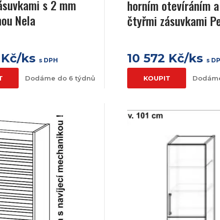
zásuvkami s 2 mm
horním otevíráním a
nou Nela
čtyřmi zásuvkami P
 Kč/ks
10 572 Kč/ks
s DPH
s D
T
Dodáme do 6 týdnů
KOUPIT
Dodáme