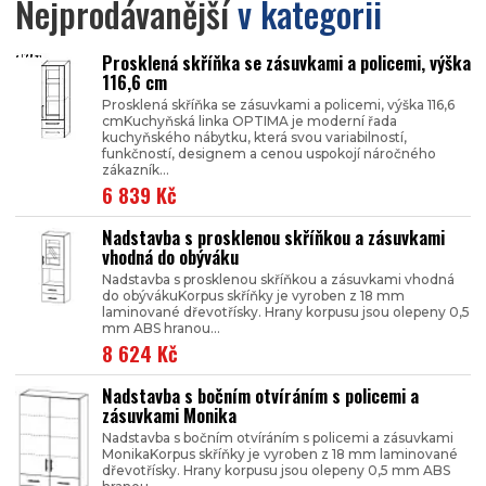
Nejprodávanější
v kategorii
Prosklená skříňka se zásuvkami a policemi, výška
116,6 cm
Prosklená skříňka se zásuvkami a policemi, výška 116,6
cmKuchyňská linka OPTIMA je moderní řada
kuchyňského nábytku, která svou variabilností,
funkčností, designem a cenou uspokojí náročného
zákazník...
6 839 Kč
Nadstavba s prosklenou skříňkou a zásuvkami
vhodná do obýváku
Nadstavba s prosklenou skříňkou a zásuvkami vhodná
do obývákuKorpus skříňky je vyroben z 18 mm
laminované dřevotřísky. Hrany korpusu jsou olepeny 0,5
mm ABS hranou...
8 624 Kč
Nadstavba s bočním otvíráním s policemi a
zásuvkami Monika
Nadstavba s bočním otvíráním s policemi a zásuvkami
MonikaKorpus skříňky je vyroben z 18 mm laminované
dřevotřísky. Hrany korpusu jsou olepeny 0,5 mm ABS