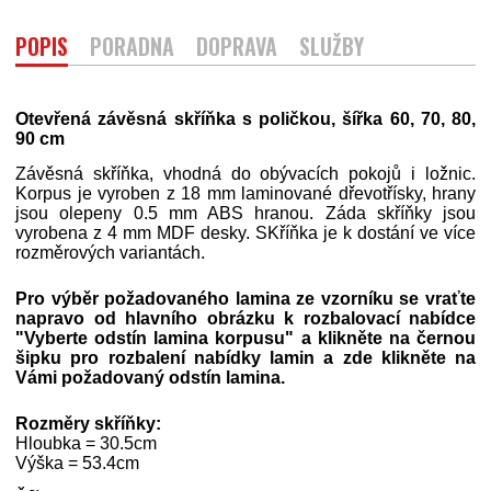
POPIS
PORADNA
DOPRAVA
SLUŽBY
Otevřená závěsná skříňka s poličkou, šířka 60, 70, 80,
90 cm
Závěsná skříňka, vhodná do obývacích pokojů i ložnic.
Korpus je vyroben z 18 mm laminované dřevotřísky, hrany
jsou olepeny 0.5 mm ABS hranou. Záda skříňky jsou
vyrobena z 4 mm MDF desky. SKříňka je k dostání ve více
rozměrových variantách.
Pro výběr požadovaného lamina ze vzorníku se vraťte
napravo od hlavního obrázku k rozbalovací nabídce
"Vyberte odstín lamina korpusu" a klikněte na černou
šipku pro rozbalení nabídky lamin a zde klikněte na
Vámi požadovaný odstín lamina.
Rozměry skříňky:
Hloubka = 30.5cm
Výška = 53.4cm