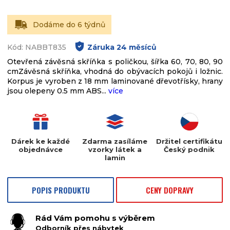
Dodáme do 6 týdnů
Kód: NABBT835
Záruka
24
měsíců
Otevřená závěsná skříňka s poličkou, šířka 60, 70, 80, 90
cmZávěsná skříňka, vhodná do obývacích pokojů i ložnic.
Korpus je vyroben z 18 mm laminované dřevotřísky, hrany
jsou olepeny 0.5 mm ABS...
více
Dárek ke každé
Zdarma zasíláme
Držitel certifikátu
objednávce
vzorky látek a
Český podnik
lamin
POPIS PRODUKTU
CENY DOPRAVY
Rád Vám pomohu s výběrem
Odborník přes nábytek