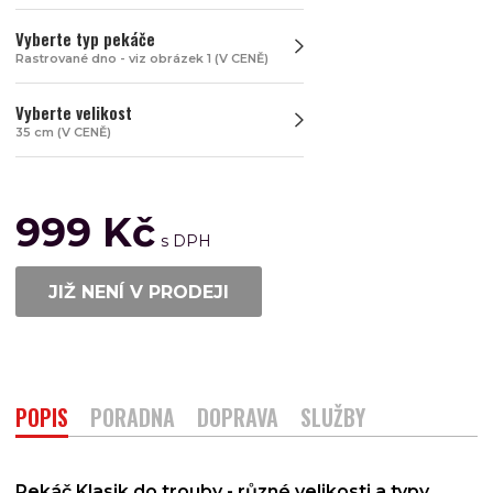
Vyberte typ pekáče
Rastrované dno - viz obrázek 1 (V CENĚ)
Vyberte velikost
35 cm (V CENĚ)
999 Kč
JIŽ NENÍ V PRODEJI
POPIS
PORADNA
DOPRAVA
SLUŽBY
Pekáč Klasik do trouby - různé velikosti a typy