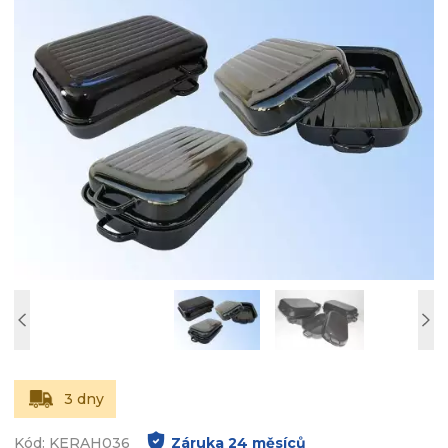
3 dny
Kód: KERAH036
Záruka
24
měsíců