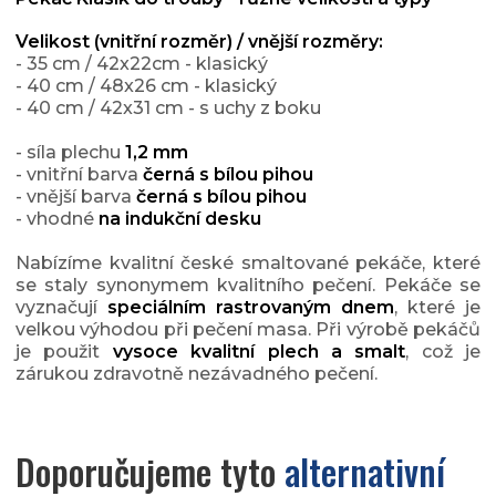
Velikost (vnitřní rozměr) / vnější rozměry:
- 35 cm / 42x22cm - klasický
- 40 cm / 48x26 cm -
klasický
- 40 cm / 42x31 cm - s uchy z boku
- síla plechu
1,2 mm
- vnitřní barva
černá s bílou pihou
- vnější barva
černá s bílou pihou
- vhodné
na indukční desku
Nabízíme kvalitní české smaltované pekáče, které
se staly synonymem kvalitního pečení. Pekáče se
vyznačují
speciálním rastrovaným dnem
, které je
velkou výhodou při pečení masa. Při výrobě pekáčů
je použit
vysoce kvalitní plech a smalt
, což je
zárukou zdravotně nezávadného pečení.
Doporučujeme tyto
alternativní