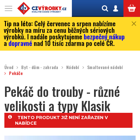
Tip na léto:
Celý červenec a srpen nabízíme
výrobky na míru za cenu běžných sériových
výrobků. I nadále poskytujeme
bezpečný nákup
a
dopravné
nad 10 tisíc zdarma po celé ČR.
Úvod
Byt - dům - zahrada
Nádobí
Smaltované nádobí
Pekáče
Pekáč do trouby - různé
velikosti a typy Klasik
TENTO PRODUKT JIŽ NENÍ ZAŘAZEN V
NABÍDCE