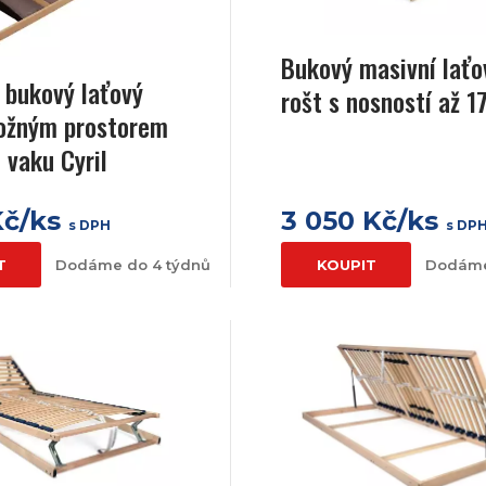
Bukový masivní laťo
 bukový laťový
rošt s nosností až 1
ložným prostorem
 vaku Cyril
Kč/ks
3 050 Kč/ks
s DPH
s DP
T
Dodáme do 4 týdnů
KOUPIT
Dodáme