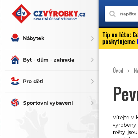
Tip na léto:
Ce
Nábytek
poskytujeme
Byt - dům - zahrada
Úvod
N
Pro děti
Pev
Sportovní vybavení
Vítejte v 
vyrobeny 
rošty jso