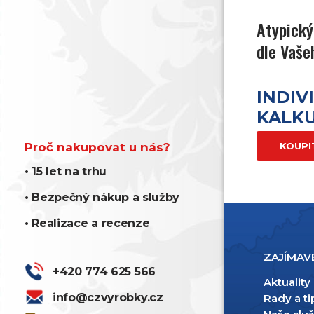
Atypický
dle Vaše
INDIV
KALK
KOUPI
Proč nakupovat u nás?
• 15 let na trhu
• Bezpečný nákup a služby
• Realizace a recenze
UŽITEČNÉ ODKAZY
ZAJÍMAV
+420 774 625 566
Obchodní podmínky
Aktuality
info@czvyrobky.cz
Ochrana osobních údajů
Rady a ti