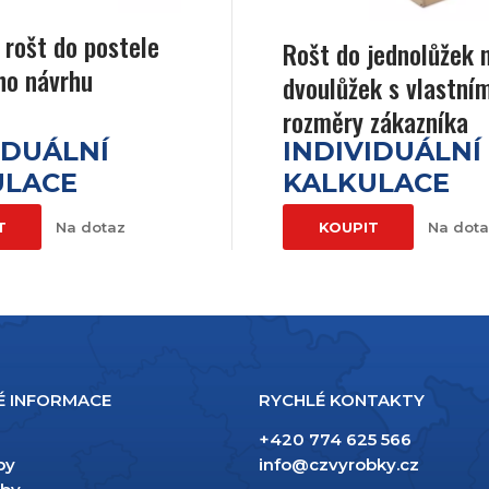
 rošt do postele
Rošt do jednolůžek 
ho návrhu
dvoulůžek s vlastní
rozměry zákazníka
IDUÁLNÍ
INDIVIDUÁLNÍ
ULACE
KALKULACE
T
Na dotaz
KOUPIT
Na dot
É INFORMACE
RYCHLÉ KONTAKTY
+420 774 625 566
py
info@czvyrobky.cz