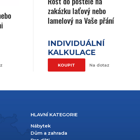
Rošt do postele na
zakázku laťový nebo
nebo
lamelový na Vaše přání
mi
INDIVIDUÁLNÍ
KALKULACE
az
KOUPIT
Na dotaz
HLAVNÍ KATEGORIE
Nábytek
Dům a zahrada