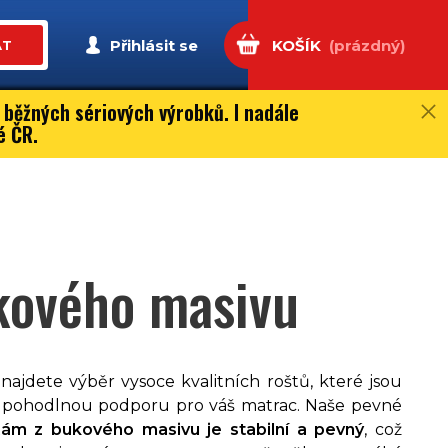
Přihlásit se
KOŠÍK
(prázdný)
AT
 běžných sériových výrobků. I nadále
é ČR.
kového masivu
 najdete výběr vysoce kvalitních roštů, které jsou
a pohodlnou podporu pro váš matrac. Naše pevné
ám z bukového masivu je stabilní a pevný
, což