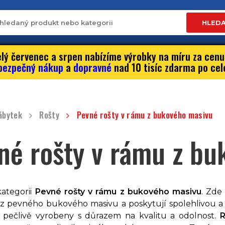
HLED
lý červenec a srpen nabízíme výrobky na míru za cenu
bezpečný nákup
a
dopravné
nad 10 tisíc zdarma po cel
ábytek
Rošty
Pevné rošty v rámu z bukového masivu
né rošty v rámu z bu
kategorii
Pevné rošty v rámu z bukového masivu
. Zde
z pevného bukového masivu a poskytují spolehlivou 
u pečlivě vyrobeny s důrazem na kvalitu a odolnost.
R