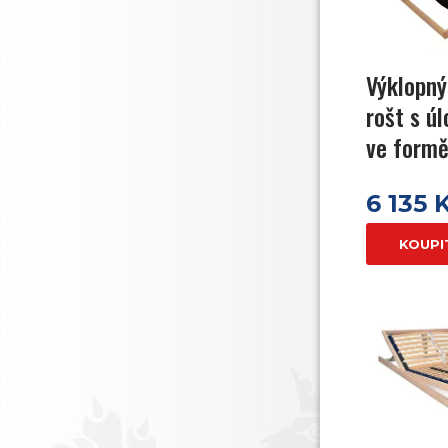
Výklopný
rošt s ú
ve formě
6 135 
KOUPI