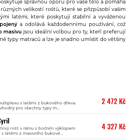
 poskytuje správnou oporu pro vaše tělo a pomáhá
 různých velikostí roštů, které se přizpůsobí vašim
i latěmi, které poskytují stabilní a vyváženou
pojený
a odolává každodennímu používání, což
o masivu
jsou ideální volbou pro ty, kteří preferují
né typy matraců a lze je snadno umístit do většiny
2 472 Kč
multiplexu s latěmi z bukového dřeva.
 vhodný pro všechny typy m...
yril
4 327 Kč
aťový rošt v rámu s bočním výklopem
 s latěmi z masivního bukové...