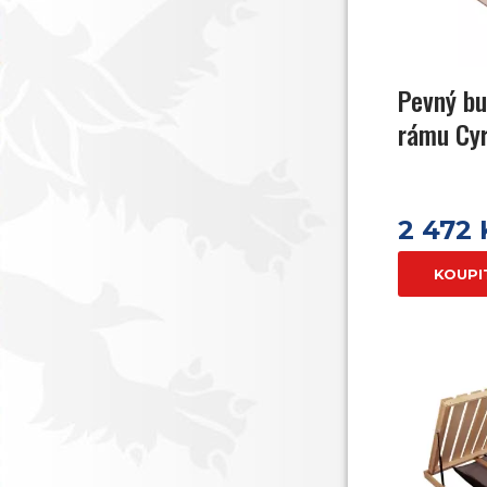
Pevný bu
rámu Cyr
2 472
KOUPI