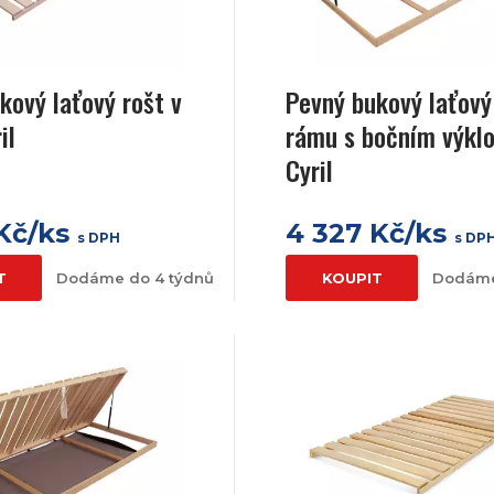
kový laťový rošt v
Pevný bukový laťový
il
rámu s bočním výkl
Cyril
 Kč/ks
4 327 Kč/ks
s DPH
s DP
T
Dodáme do 4 týdnů
KOUPIT
Dodáme