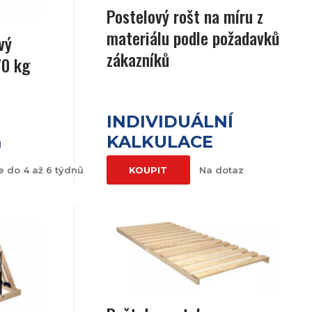
Postelový rošt na míru z
materiálu podle požadavků
vý
zákazníků
70 kg
INDIVIDUÁLNÍ
KALKULACE
H
 do 4 až 6 týdnů
KOUPIT
Na dotaz