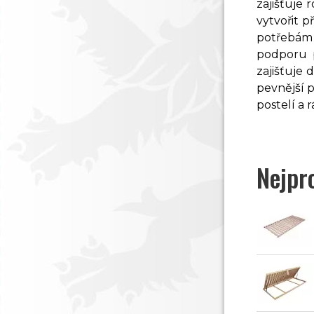
zajišťuje
vytvořit p
potřebám 
podporu 
zajišťuje 
pevnější p
postelí a 
Nejpr