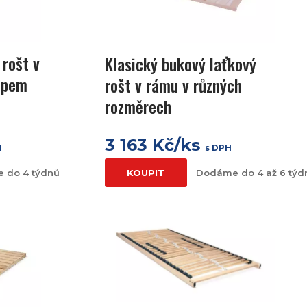
 rošt v
Klasický bukový laťkový
opem
rošt v rámu v různých
rozměrech
3 163 Kč/ks
H
s DPH
 do 4 týdnů
KOUPIT
Dodáme do 4 až 6 týd