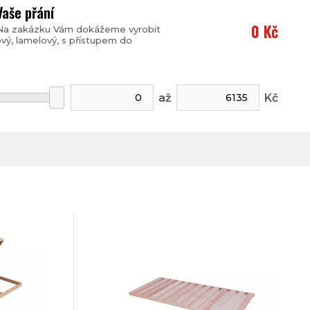
Vaše přání
0 Kč
í Na zakázku Vám dokážeme vyrobit
vý, lamelový, s přístupem do
až
Kč