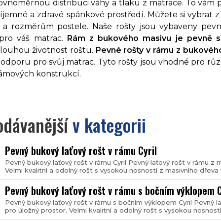
 rovnoměrnou distribuci váhy a tlaku z matrace. To vám
říjemné a zdravé spánkové prostředí. Můžete si vybrat z
a rozměrům postele. Naše rošty jsou vybaveny pevným
pro váš matrac.
Rám z bukového masivu je pevně s
dlouhou životnost roštu.
Pevné rošty v rámu z bukovéh
odporu pro svůj matrac. Tyto rošty jsou vhodné pro růz
rámových konstrukcí.
odávanější
v kategorii
Pevný bukový laťový rošt v rámu Cyril
Pevný bukový laťový rošt v rámu Cyril Pevný laťový rošt v rámu z 
Velmi kvalitní a odolný rošt s vysokou nosností z masivního dřeva
Pevný bukový laťový rošt v rámu s bočním výklopem C
Pevný bukový laťový rošt v rámu s bočním výklopem Cyril Pevný l
pro úložný prostor. Velmi kvalitní a odolný rošt s vysokou nosností