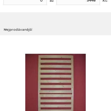
až
Kč
Nejprodávanější
Nejlevnější
Nejdražší