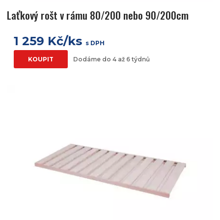
Laťkový rošt v rámu 80/200 nebo 90/200cm
1 259 Kč/ks
s DPH
KOUPIT
Dodáme do 4 až 6 týdnů