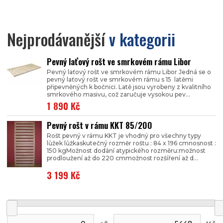
Nejprodávanější
v kategorii
Pevný laťový rošt ve smrkovém rámu Libor
Pevný laťový rošt ve smrkovém rámu Libor Jedná se o
pevný laťový rošt ve smrkovém rámu s 15 latěmi
připevněných k bočnici. Latě jsou vyrobeny z kvalitního
smrkového masivu, což zaručuje vysokou pev...
1 890 Kč
Pevný rošt v rámu KKT 85/200
Rošt pevný v rámu KKT je vhodný pro všechny typy
lůžek lůžkaskutečný rozměr roštu : 84 x 196 cmnosnost :
150 kgMožnost dodání atypického rozměru:možnost
prodloužení až do 220 cmmožnost rozšíření až d...
3 199 Kč