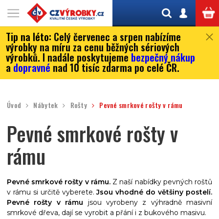
Tip na léto:
Celý červenec a srpen nabízíme
výrobky na míru za cenu běžných sériových
výrobků. I nadále poskytujeme
bezpečný nákup
a
dopravné
nad 10 tisíc zdarma po celé ČR.
Úvod
Nábytek
Rošty
Pevné smrkové rošty v rámu
Pevné smrkové rošty v
rámu
Pevné smrkové rošty v rámu.
Z naší nabídky pevných roštů
v rámu si určitě vyberete.
Jsou vhodné do většiny postelí.
Pevné rošty v rámu
jsou vyrobeny z výhradně masivní
smrkové dřeva, dají se vyrobit a přání i z bukového masivu.