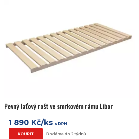
Pevný laťový rošt ve smrkovém rámu Libor
1 890 Kč/ks
s DPH
KOUPIT
Dodáme do 2 týdnů