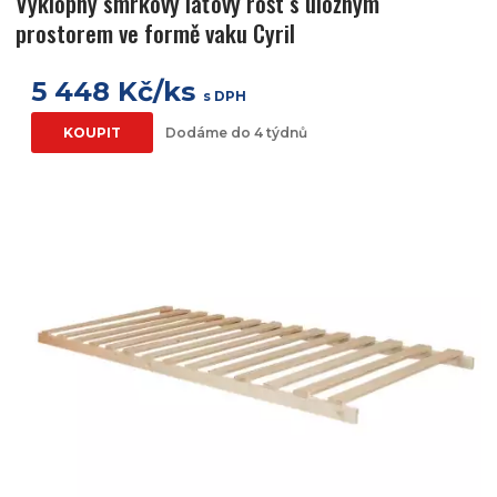
Výklopný smrkový laťový rošt s úložným
prostorem ve formě vaku Cyril
5 448 Kč/ks
s DPH
KOUPIT
Dodáme do 4 týdnů