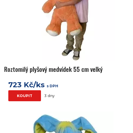
Roztomilý plyšový medvídek 55 cm velký
723 Kč/ks
s DPH
KOUPIT
3 dny