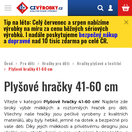
Tip na léto:
Celý červenec a srpen nabízíme
výrobky na míru za cenu běžných sériových
výrobků. I nadále poskytujeme
bezpečný nákup
a
dopravné
nad 10 tisíc zdarma po celé ČR.
Úvod
Pro děti
Hračky pro děti
Hračky plyšové a textilní
Plyšové hračky 41-60 cm
Plyšové hračky 41-60 cm
Vítejte v kategorii
Plyšové hračky 41-60 cm
! Najdete zde
široký výběr měkkých a roztomilých hraček pro děti.
Všechny naše hračky jsou pečlivě vyrobeny z kvalitních
materiálů, aby byly hebké, jemné na dotek a bezpečné pro
vaše děti. Díky jejich měkkosti a přívětivému designu jsou