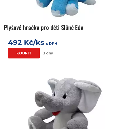
Plyšové hračka pro děti Slůně Eda
492 Kč/ks
s DPH
KOUPIT
3 dny