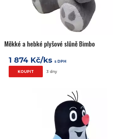
Měkké a hebké plyšové slůně Bimbo
1 874 Kč/ks
s DPH
KOUPIT
3 dny