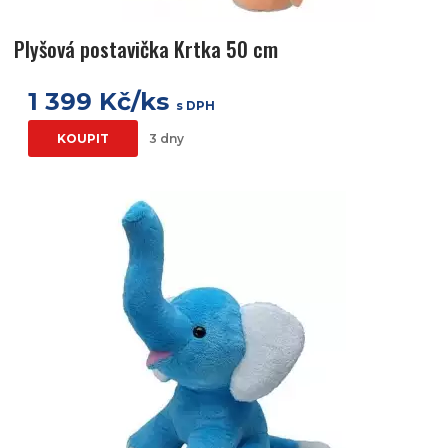
Plyšová postavička Krtka 50 cm
1 399 Kč/ks
s DPH
KOUPIT
3 dny