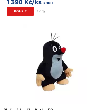
1 390 Kč/ks
s DPH
KOUPIT
3 dny