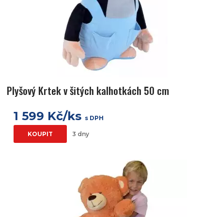
Plyšový Krtek v šitých kalhotkách 50 cm
1 599 Kč/ks
s DPH
KOUPIT
3 dny