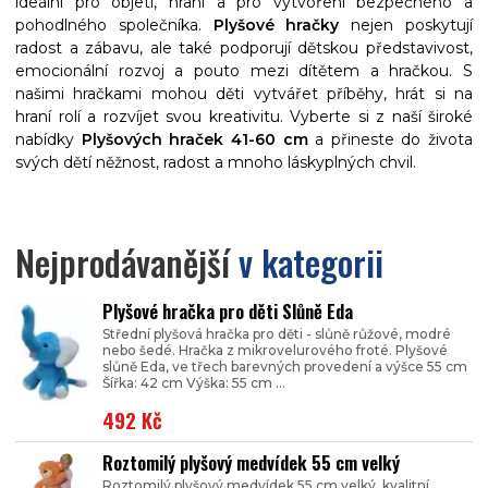
ideální pro objetí, hraní a pro vytvoření bezpečného a
pohodlného společníka.
Plyšové hračky
nejen poskytují
radost a zábavu, ale také podporují dětskou představivost,
emocionální rozvoj a pouto mezi dítětem a hračkou. S
našimi hračkami mohou děti vytvářet příběhy, hrát si na
hraní rolí a rozvíjet svou kreativitu. Vyberte si z naší široké
nabídky
Plyšových hraček 41-60 cm
a přineste do života
svých dětí něžnost, radost a mnoho láskyplných chvil.
Nejprodávanější
v kategorii
Plyšové hračka pro děti Slůně Eda
Střední plyšová hračka pro děti - slůně růžové, modré
nebo šedé. Hračka z mikrovelurového froté. Plyšové
slůně Eda, ve třech barevných provedení a výšce 55 cm
Šířka: 42 cm Výška: 55 cm ...
492 Kč
Roztomilý plyšový medvídek 55 cm velký
Roztomilý plyšový medvídek 55 cm velký, kvalitní