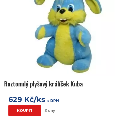
Roztomilý plyšový králíček Kuba
629 Kč/ks
s DPH
KOUPIT
3 dny