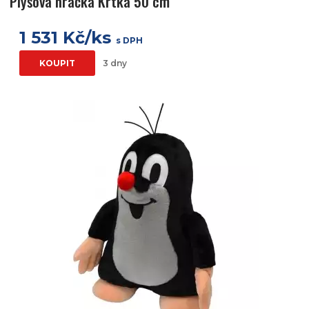
Plyšová hračka Krtka 50 cm
1 531 Kč/ks
s DPH
KOUPIT
3 dny