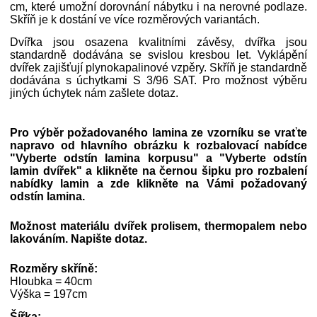
cm, které umožní dorovnání nábytku i na nerovné podlaze.
Skříň je k dostání ve více rozměrových variantách.
Dvířka jsou osazena kvalitními závěsy, dvířka jsou
standardně dodávána se svislou kresbou let. Vyklápění
dvířek zajišťují plynokapalinové vzpěry. Skříň je standardně
dodávána s úchytkami S 3/96 SAT. Pro možnost výběru
jiných úchytek nám zašlete dotaz.
Pro výběr požadovaného lamina ze vzorníku se vraťte
napravo od hlavního obrázku k rozbalovací nabídce
"Vyberte odstín lamina korpusu" a
"Vyberte odstín
lamin dvířek"
a klikněte na černou šipku pro rozbalení
nabídky lamin a zde klikněte na Vámi požadovaný
odstín lamina.
Možnost materiálu dvířek prolisem, thermopalem nebo
lakováním. Napište dotaz.
Rozměry skříně:
Hloubka = 40cm
Výška = 197cm
Šířka: