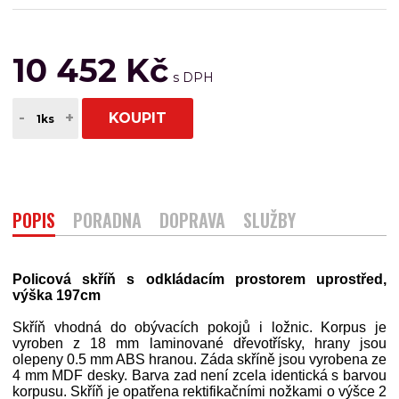
10 452 Kč
-
+
KOUPIT
POPIS
PORADNA
DOPRAVA
SLUŽBY
Policová skříň s odkládacím prostorem uprostřed,
výška 197cm
Skříň vhodná do obývacích pokojů i ložnic. Korpus je
vyroben z 18 mm laminované dřevotřísky, hrany jsou
olepeny 0.5 mm ABS hranou. Záda skříně jsou vyrobena ze
4 mm MDF desky. Barva zad není zcela identická s barvou
korpusu. Skříň je opatřena rektifikačními nožkami o výšce 2