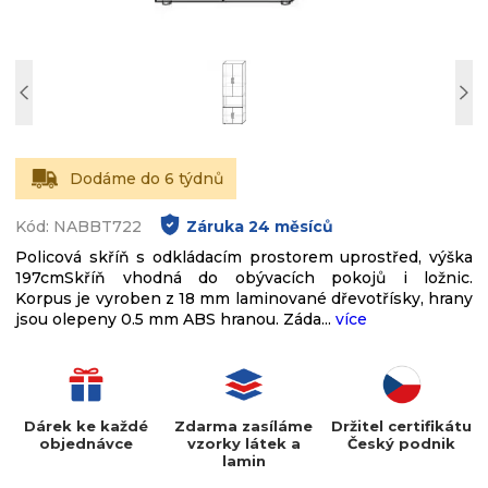
Dodáme do 6 týdnů
Kód: NABBT722
Záruka
24
měsíců
Policová skříň s odkládacím prostorem uprostřed, výška
197cmSkříň vhodná do obývacích pokojů i ložnic.
Korpus je vyroben z 18 mm laminované dřevotřísky, hrany
jsou olepeny 0.5 mm ABS hranou. Záda...
více
Dárek ke každé
Zdarma zasíláme
Držitel certifikátu
objednávce
vzorky látek a
Český podnik
lamin