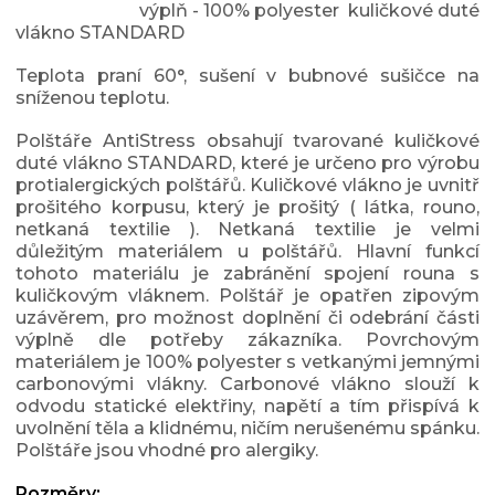
výplň - 100% polyester kuličkové duté
vlákno STANDARD
Teplota praní 60°, sušení v bubnové sušičce na
sníženou teplotu.
Polštáře AntiStress obsahují tvarované kuličkové
duté vlákno STANDARD, které je určeno pro výrobu
protialergických polštářů. Kuličkové vlákno je uvnitř
prošitého korpusu, který je prošitý ( látka, rouno,
netkaná textilie ). Netkaná textilie je velmi
důležitým materiálem u polštářů. Hlavní funkcí
tohoto materiálu je zabránění spojení rouna s
kuličkovým vláknem. Polštář je opatřen zipovým
uzávěrem, pro možnost doplnění či odebrání části
výplně dle potřeby zákazníka. Povrchovým
materiálem je 100% polyester s vetkanými jemnými
carbonovými vlákny. Carbonové vlákno slouží k
odvodu statické elektřiny, napětí a tím přispívá k
uvolnění těla a klidnému, ničím nerušenému spánku.
Polštáře jsou vhodné pro alergiky.
Rozměry: