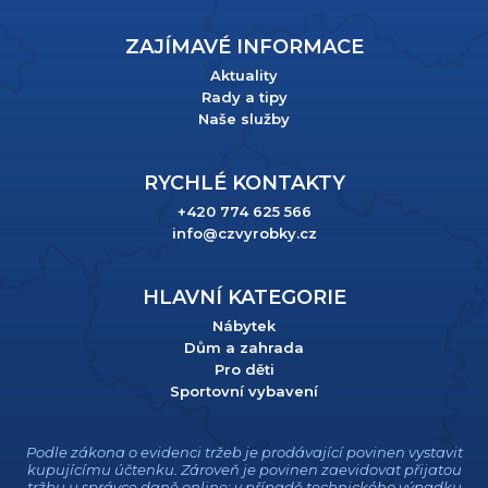
ZAJÍMAVÉ INFORMACE
Aktuality
Rady a tipy
Naše služby
RYCHLÉ KONTAKTY
+420 774 625 566
info@czvyrobky.cz
HLAVNÍ KATEGORIE
Nábytek
Dům a zahrada
Pro děti
Sportovní vybavení
Podle zákona o evidenci tržeb je prodávající povinen vystavit
kupujícímu účtenku. Zároveň je povinen zaevidovat přijatou
tržbu u správce daně online; v případě technického výpadku