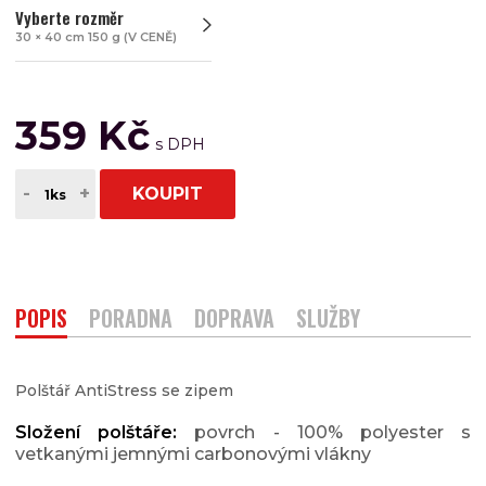
Vyberte rozměr
30 × 40 cm 150 g (V CENĚ)
359 Kč
-
+
KOUPIT
POPIS
PORADNA
DOPRAVA
SLUŽBY
Polštář AntiStress se zipem
Složení polštáře:
povrch - 100% polyester s
vetkanými jemnými carbonovými vlákny