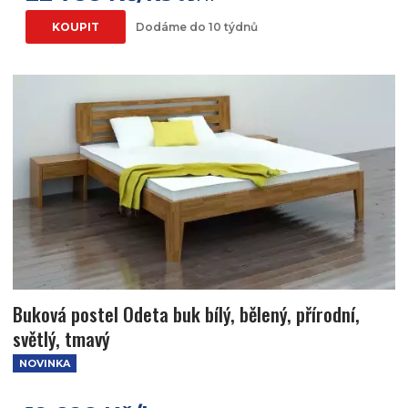
KOUPIT
Dodáme do 10 týdnů
Buková postel Odeta buk bílý, bělený, přírodní,
světlý, tmavý
NOVINKA