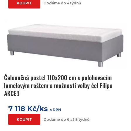
KOUPIT
Dodáme do 4 týdnů
Čalouněná postel 110x200 cm s polohovacím
lamelovým roštem a možností volby čel Filipa
AKCE!!
7 118 Kč/ks
s DPH
KOUPIT
Dodáme do 6 až 8 týdnů