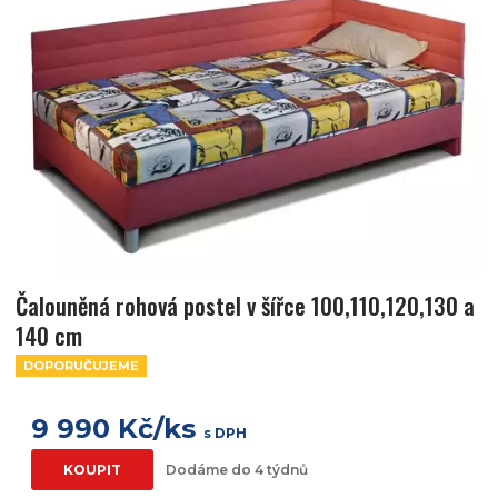
Čalouněná rohová postel v šířce 100,110,120,130 a
140 cm
DOPORUČUJEME
9 990 Kč/ks
s DPH
KOUPIT
Dodáme do 4 týdnů