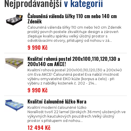
Nejprodávanější
v kategorii
Čalouněná válenda šířky 110 cm nebo 140 cm
Zdeněk
Čalouněná válenda šířky 110 cm nebo 140 cm Zdeněk
prošitý povrch postele zkvalitňuje design a zároveň
zlepšuje kvalitu spánku velký úložný prostor s
odvětrávacími otvory, přístupný od nohou v zá...
9 990 Kč
Kvalitní rohová postel 200x100,110,120,130 a
200x140 cm AKCE!
Kvalitní rohová postel 200x100,110,120,130 a 200x140
cm Eva AKCE! Čalouněná postel Eva nabízí možnost
výběru omyvatelné EKO kůže (korpus a čelo) - při
výběru z nabídky koženek č. 202 - 214...
9 990 Kč
Kvalitní čalouněné lůžko Nora
Kvalitní moderní čalouněné lůžko
NoraRošt tvoří 22 lamel (širokých 36 mm) uložených ve
výkyvných kaučukových pouzdrech.Velký úložný
prostor s přístupem od nohou...
12 494 Kč