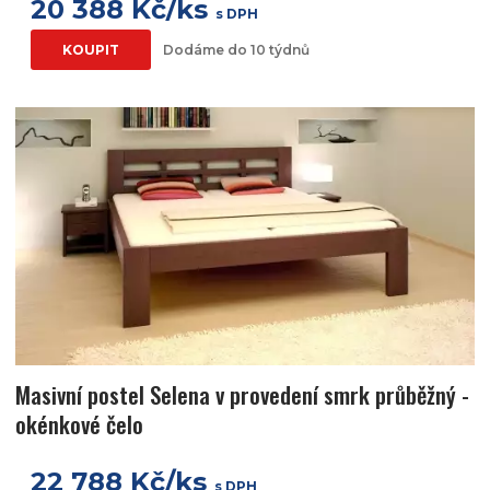
20 388 Kč/ks
s DPH
KOUPIT
Dodáme do 10 týdnů
Masivní postel Selena v provedení smrk průběžný -
okénkové čelo
22 788 Kč/ks
s DPH