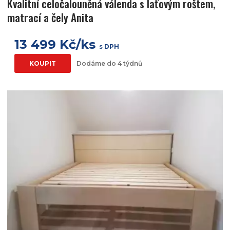
Kvalitní celočalouněná válenda s laťovým roštem,
matrací a čely Anita
13 499 Kč/ks
s DPH
KOUPIT
Dodáme do 4 týdnů