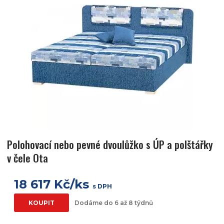
Polohovací nebo pevné dvoulůžko s ÚP a polštářky
v čele Ota
18 617 Kč/ks
s DPH
KOUPIT
Dodáme do 6 až 8 týdnů