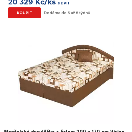
20 329 Kč/ks
s DPH
KOUPIT
Dodáme do 6 až 8 týdnů
Manželské dvoulůžko s čelem 200 x 170 cm Vivian