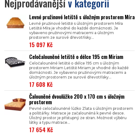
Nejprodávanější
v kategorii
Levné pružinové letiště s úložným prostorem Míra
Levné pružinové letiště s úložným prostorem Míra
Letiště Míra je vhodné do každé domácnosti. Je
vybaveno pružinovými matracemi a úložným
prostorem ze surové dřevotřísky...
15 097 Kč
Celočalouněné letiště o délce 195 cm Miriam
Celočalouněné letiště o délce 195 cm s úložným
prostorem Miriam Letiště Miriam je vhodné do každé
domácnosti. Je vybaveno pružinovými matracemi a
úložným prostorem ze surové dřevotřísky...
17 608 Kč
Čalouněné dvoulůžko 200 x 170 cm s úložným
prostorem
Pevné celočalouněné lůžko Zlata s úložným prostorem
a polštářky. Matrace je začalouněná k pevné desce.
Úložný prostor je přístupný ze stran. Možnost výběru
látky a typu matrace...
17 654 Kč