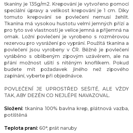
tkaniny je 135g/m2. Krepování je vytvořeno pomocí
speciální úpravy a velikost krepování je 1 cm. Díky
tomuto krepování se povlečení nemusí žehlit.
Tkanina má vysokou hustotu velmi jemných přízí a
pro tyto své vlastnosti je velice jemná a příjemná na
omak. Ložní povlečení je vyrobeno s rozměrovou
rezervou pro vysrážení po vyprání. Použitá tkanina a
povlečení jsou vyrobeny v ČR. Běžně je povlečení
vyráběno s oblíbeným zipovým uzávěrem, ale na
přání možnost ušití s nitěným knoflíkem. Pokud
budete mít požadavek jiného než zipového
zapínání, vyberte při objednávce.
POVLEČENÍ JE UPROSTŘED SEŠITÉ, ALE VŽDY
TAK, ABY DEZÉN CO NEJLÉPE NAVAZOVAL.
Složení:
tkanina 100% bavlna krep, plátnová vazba,
potištěná
Teplota praní:
60°, prát naruby