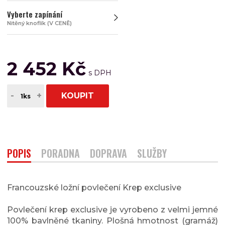
Vyberte zapínání
Nitěný knoflík (V CENĚ)
2 452 Kč
-
+
KOUPIT
POPIS
PORADNA
DOPRAVA
SLUŽBY
Francouzské ložní povlečení Krep exclusive
Povlečení krep exclusive je vyrobeno z velmi jemné
100% bavlněné tkaniny. Plošná hmotnost (gramáž)