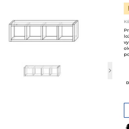
Kó
Pr
lo
vy
o
po
D