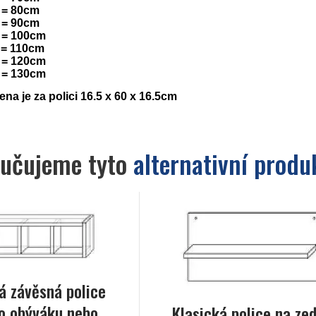
 = 80cm
 = 90cm
 = 100cm
 = 110cm
 = 120cm
 = 130cm
na je za polici 16.5 x 60 x 16.5cm
učujeme tyto
alternativní produ
á závěsná police
o obýváku nebo
Klasická police na ze