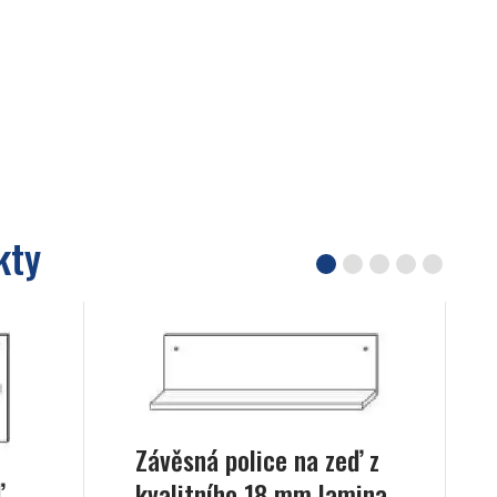
kty
Závěsná police na zeď z
ď
kvalitního 18 mm lamina,