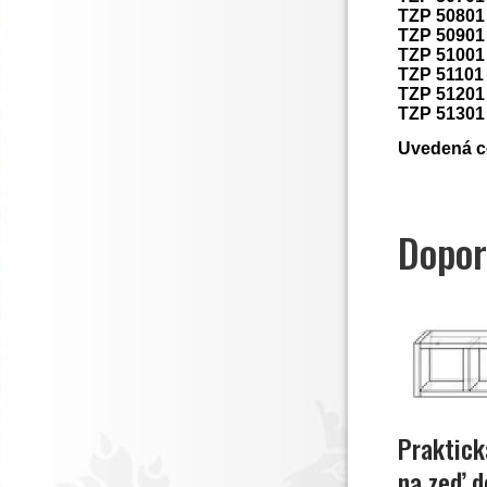
TZP 50801
TZP 50901
TZP 51001
TZP 51101
TZP 51201
TZP 51301
Uvedená ce
Dopor
Praktick
na zeď d