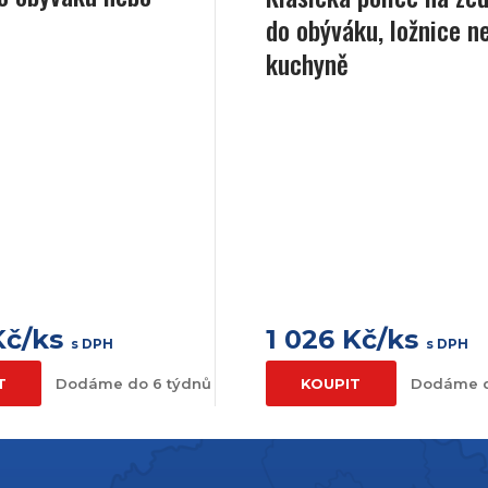
do obýváku, ložnice n
kuchyně
Kč/ks
1 026 Kč/ks
s DPH
s DPH
T
Dodáme do 6 týdnů
KOUPIT
Dodáme d