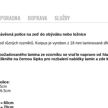
PORADNA
DOPRAVA
SLUŽBY
závěsná police na zeď do obýváku nebo ložnice
zeď různých rozměrů. Korpus je vyroben z 18 mm laminované dř
požadovaného lamina ze vzorníku se vraťte napravo od hl
likněte na černou šipku pro rozbalení nabídky lamin a zde
lice:
.5cm
16.5cm
 = 60cm
 = 70cm