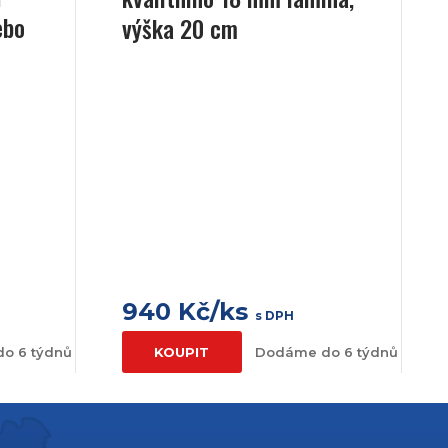
ebo
výška 20 cm
940 Kč/ks
s DPH
o 6 týdnů
KOUPIT
Dodáme do 6 týdnů