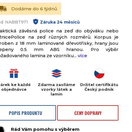
Dodáme do 6 týdnů
d: NABBT971
Záruka
24
měsíců
aktická závěsná police na zeď do obýváku nebo
žnicePolice na zeď různých rozměrů. Korpus je
roben z 18 mm laminované dřevotřísky, hrany jsou
lepeny 0.5 mm ABS hranou. Pro výběr
žadovaného lamina ze vzorníku...
více
árek ke každé
Zdarma zasíláme
Držitel certifikátu
objednávce
vzorky látek a
Český podnik
lamin
POPIS PRODUKTU
CENY DOPRAVY
Rád Vám pomohu s výběrem