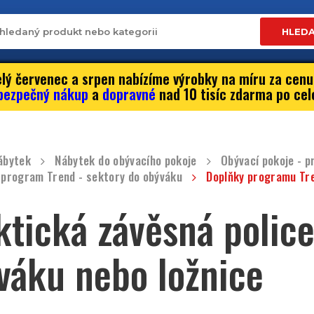
HLED
lý červenec a srpen nabízíme výrobky na míru za cenu
bezpečný nákup
a
dopravné
nad 10 tisíc zdarma po cel
ábytek
Nábytek do obývacího pokoje
Obývací pokoje - 
 program Trend - sektory do obýváku
Doplňky programu Tr
ktická závěsná polic
váku nebo ložnice