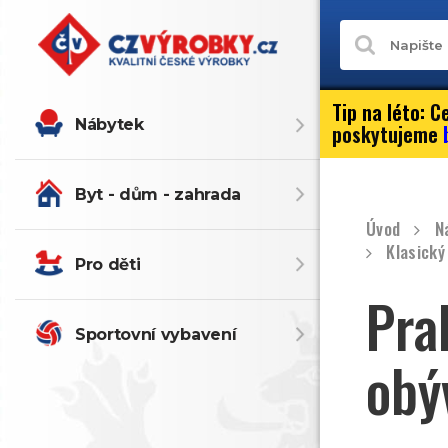
Tip na léto:
Ce
Nábytek
poskytujeme
Byt - dům - zahrada
Úvod
N
Klasický
Pro děti
Pra
Sportovní vybavení
obý