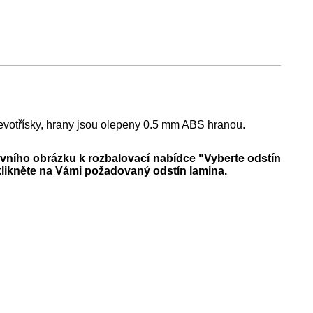
evotřísky, hrany jsou olepeny 0.5 mm ABS hranou.
avního obrázku k rozbalovací nabídce
"Vyberte odstín
 klikněte na Vámi požadovaný odstín lamina.