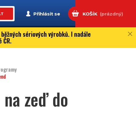
Přihlásit se
KOŠÍK
(prázdný)
AT
 běžných sériových výrobků. I nadále
é ČR.
programy
end
e na zeď do