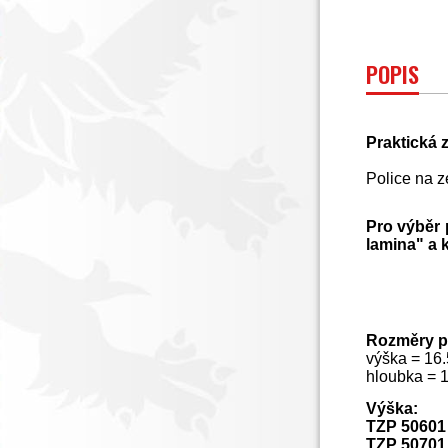
POPIS
Praktická 
Police na 
Pro výběr 
lamina"
a k
Rozměry po
výška = 16
hloubka = 
Výška:
TZP 50601
TZP 50701