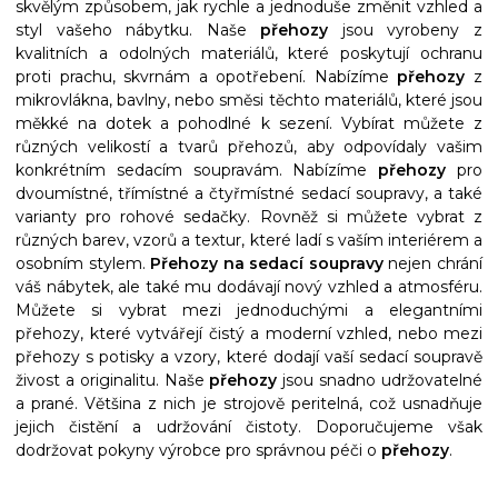
skvělým způsobem, jak rychle a jednoduše změnit vzhled a
styl vašeho nábytku. Naše
přehozy
jsou vyrobeny z
kvalitních a odolných materiálů, které poskytují ochranu
proti prachu, skvrnám a opotřebení. Nabízíme
přehozy
z
mikrovlákna, bavlny, nebo směsi těchto materiálů, které jsou
měkké na dotek a pohodlné k sezení. Vybírat můžete z
různých velikostí a tvarů přehozů, aby odpovídaly vašim
konkrétním sedacím soupravám. Nabízíme
přehozy
pro
dvoumístné, třímístné a čtyřmístné sedací soupravy, a také
varianty pro rohové sedačky. Rovněž si můžete vybrat z
různých barev, vzorů a textur, které ladí s vaším interiérem a
osobním stylem.
Přehozy na sedací soupravy
nejen chrání
váš nábytek, ale také mu dodávají nový vzhled a atmosféru.
Můžete si vybrat mezi jednoduchými a elegantními
přehozy, které vytvářejí čistý a moderní vzhled, nebo mezi
přehozy s potisky a vzory, které dodají vaší sedací soupravě
živost a originalitu. Naše
přehozy
jsou snadno udržovatelné
a prané. Většina z nich je strojově peritelná, což usnadňuje
jejich čistění a udržování čistoty. Doporučujeme však
dodržovat pokyny výrobce pro správnou péči o
přehozy
.