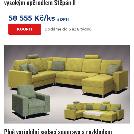
vysokým opěradlem Štěpán II
58 555 Kč/ks
s DPH
KOUPIT
Dodáme do 6 až 8 týdnů
Plně variabilní sedací souprava s rozkladem