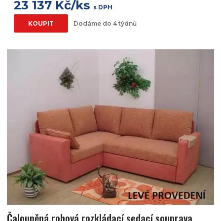
23 137 Kč/ks
s DPH
KOUPIT
Dodáme do 4 týdnů
Čalouněná rohová rozkládací sedací souprava