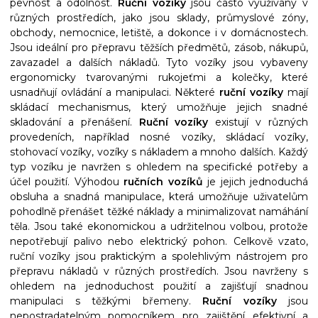
pevnost a odolnost.
Ruční vozíky
jsou často využívány v
různých prostředích, jako jsou sklady, průmyslové zóny,
obchody, nemocnice, letiště, a dokonce i v domácnostech.
Jsou ideální pro přepravu těžších předmětů, zásob, nákupů,
zavazadel a dalších nákladů. Tyto vozíky jsou vybaveny
ergonomicky tvarovanými rukojeťmi a kolečky, které
usnadňují ovládání a manipulaci. Některé
ruční vozíky
mají
skládací mechanismus, který umožňuje jejich snadné
skladování a přenášení.
Ruční vozíky
existují v různých
provedeních, například nosné vozíky, skládací vozíky,
stohovací vozíky, vozíky s nákladem a mnoho dalších. Každý
typ vozíku je navržen s ohledem na specifické potřeby a
účel použití. Výhodou
ručních vozíků
je jejich jednoduchá
obsluha a snadná manipulace, která umožňuje uživatelům
pohodlně přenášet těžké náklady a minimalizovat namáhání
těla. Jsou také ekonomickou a udržitelnou volbou, protože
nepotřebují palivo nebo elektrický pohon. Celkově vzato,
ruční vozíky jsou praktickým a spolehlivým nástrojem pro
přepravu nákladů v různých prostředích. Jsou navrženy s
ohledem na jednoduchost použití a zajišťují snadnou
manipulaci s těžkými břemeny.
Ruční vozíky
jsou
nepostradatelným pomocníkem pro zajištění efektivní a