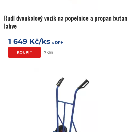
Rudl dvoukolový vozík na popelnice a propan butan
lahve
1 649 Kč/ks
s DPH
KOUPIT
7 dní