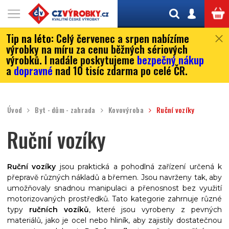
Tip na léto:
Celý červenec a srpen nabízíme
výrobky na míru za cenu běžných sériových
výrobků. I nadále poskytujeme
bezpečný nákup
a
dopravné
nad 10 tisíc zdarma po celé ČR.
Úvod
Byt - dům - zahrada
Kovovýroba
Ruční vozíky
Ruční vozíky
Ruční vozíky
jsou praktická a pohodlná zařízení určená k
přepravě různých nákladů a břemen. Jsou navrženy tak, aby
umožňovaly snadnou manipulaci a přenosnost bez využití
motorizovaných prostředků. Tato kategorie zahrnuje různé
typy
ručních vozíků
, které jsou vyrobeny z pevných
materiálů, jako je ocel nebo hliník, aby zajistily dostatečnou