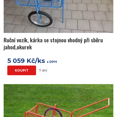
Ruční vozík, kárka se stojnou vhodný při sběru
jahod,okurek
5 059 Kč/ks
s DPH
KOUPIT
7 dní