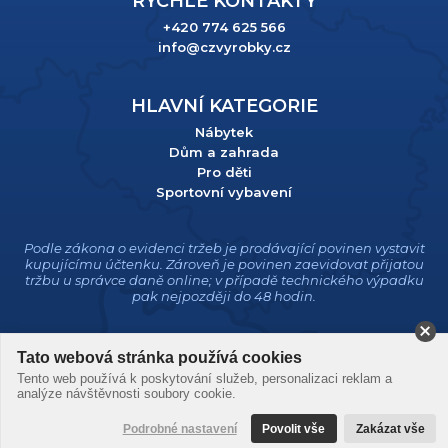
RYCHLÉ KONTAKTY
+420 774 625 566
info@czvyrobky.cz
HLAVNÍ KATEGORIE
Nábytek
Dům a zahrada
Pro děti
Sportovní vybavení
Podle zákona o evidenci tržeb je prodávající povinen vystavit
kupujícímu účtenku. Zároveň je povinen zaevidovat přijatou
tržbu u správce daně online; v případě technického výpadku
pak nejpozději do 48 hodin.
Tato webová stránka používá cookies
Tento web používá k poskytování služeb, personalizaci reklam a
analýze návštěvnosti soubory cookie.
Podrobné nastavení
Povolit vše
Zakázat vše