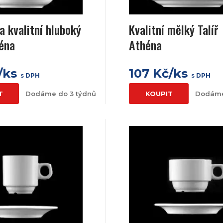
a kvalitní hluboký
Kvalitní mělký Talíř
héna
Athéna
/ks
107 Kč/ks
s DPH
s DPH
T
Dodáme do 3 týdnů
KOUPIT
Dodáme