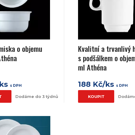
 miska o objemu
Kvalitní a trvanlivý 
Athéna
s podšálkem o obje
ml Athéna
/ks
188 Kč/ks
s DPH
s DPH
T
Dodáme do 3 týdnů
KOUPIT
Dodáme