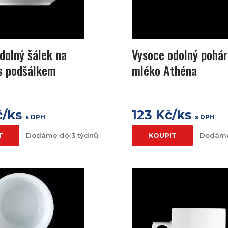
dolný šálek na
Vysoce odolný pohár
s podšálkem
mléko Athéna
č/ks
123 Kč/ks
s DPH
s DPH
T
Dodáme do 3 týdnů
KOUPIT
Dodáme