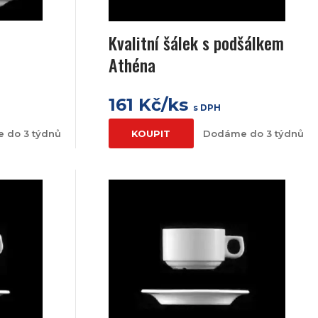
Kvalitní šálek s podšálkem
Athéna
161 Kč/ks
s DPH
 do 3 týdnů
KOUPIT
Dodáme do 3 týdnů