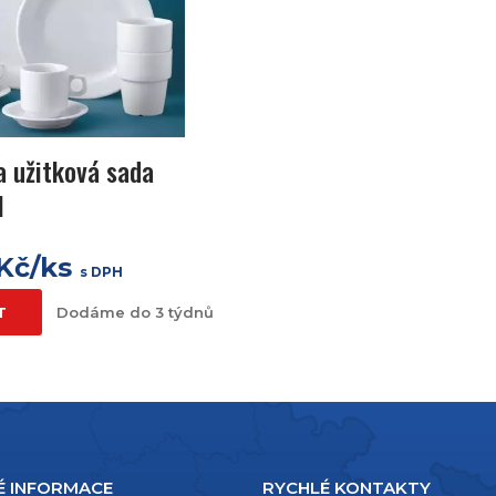
 a užitková sada
I
 Kč/ks
s DPH
T
Dodáme do 3 týdnů
É INFORMACE
RYCHLÉ KONTAKTY