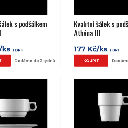
 šálek s podšálkem
Kvalitní šálek s po
I
Athéna III
č/ks
177 Kč/ks
s DPH
s DPH
T
Dodáme do 3 týdnů
KOUPIT
Dodáme