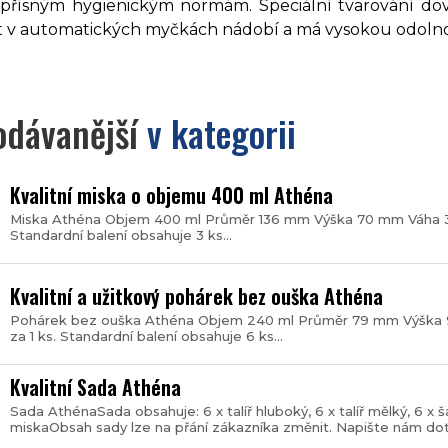
přísným hygienickým normám. Speciální tvarování dov
t v automatických myčkách nádobí a má vysokou odoln
odávanější
v kategorii
Kvalitní miska o objemu 400 ml Athéna
Miska Athéna Objem 400 ml Průměr 136 mm Výška 70 mm Váha 36
Standardní balení obsahuje 3 ks...
Kvalitní a užitkový pohárek bez ouška Athéna
Pohárek bez ouška Athéna Objem 240 ml Průměr 79 mm Výška 
za 1 ks. Standardní balení obsahuje 6 ks...
Kvalitní Sada Athéna
Sada AthénaSada obsahuje: 6 x talíř hluboký, 6 x talíř mělký, 6 x š
miskaObsah sady lze na přání zákazníka změnit. Napište nám dota