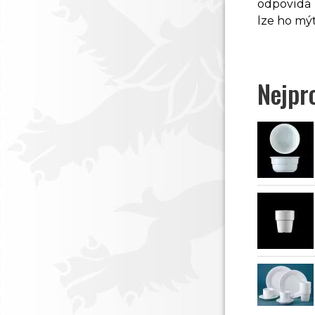
odpovídá 
lze ho mý
Nejpr