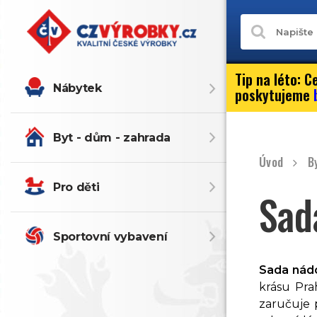
Tip na léto:
Ce
Nábytek
poskytujeme
Byt - dům - zahrada
Úvod
B
Pro děti
Sad
Sportovní vybavení
Sada nád
krásu Pra
zaručuje 