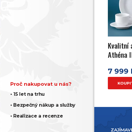
Kvalitní
Athéna I
7 999
KOUPI
Proč nakupovat u nás?
• 15 let na trhu
• Bezpečný nákup a služby
• Realizace a recenze
UŽITEČNÉ ODKAZY
ZAJÍMAV