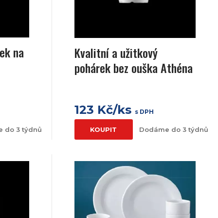
ek na
Kvalitní a užitkový
pohárek bez ouška Athéna
123 Kč/ks
s DPH
 do 3 týdnů
KOUPIT
Dodáme do 3 týdnů