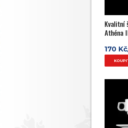
Kvalitní
Athéna I
170 K
KOUPI