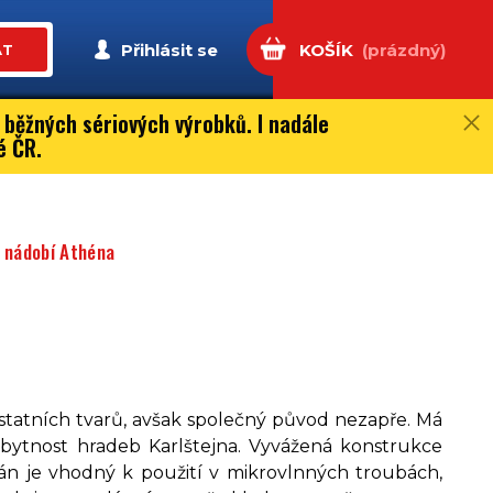
Přihlásit se
KOŠÍK
(prázdný)
AT
 běžných sériových výrobků. I nadále
é ČR.
 nádobí Athéna
od ostatních tvarů, avšak společný původ nezapře. Má
obytnost hradeb Karlštejna.
Vyvážená konstrukce
án je vhodný k použití v mikrovlnných troubách,