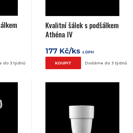
dšálkem
Kvalitní šálek s podšálkem
Athéna IV
177 Kč/ks
s DPH
 do 3 týdnů
KOUPIT
Dodáme do 3 týdnů