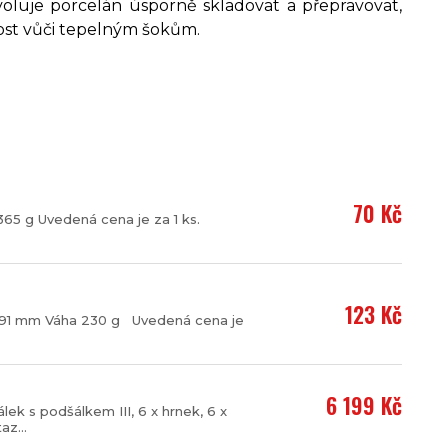
oluje porcelán úsporně skladovat a přepravovat,
ost vůči tepelným šokům.
70 Kč
5 g Uvedená cena je za 1 ks.
123 Kč
91 mm Váha 230 g Uvedená cena je
6 199 Kč
álek s podšálkem III, 6 x hrnek, 6 x
z...