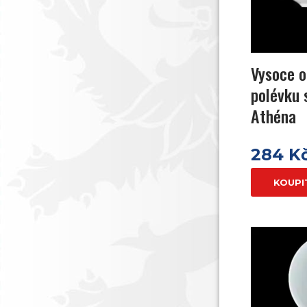
Vysoce o
polévku 
Athéna
284 K
KOUPI