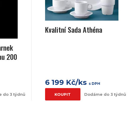
Kvalitní Sada Athéna
hrnek
mu 200
6 199 Kč/ks
s DPH
 do 3 týdnů
KOUPIT
Dodáme do 3 týdnů