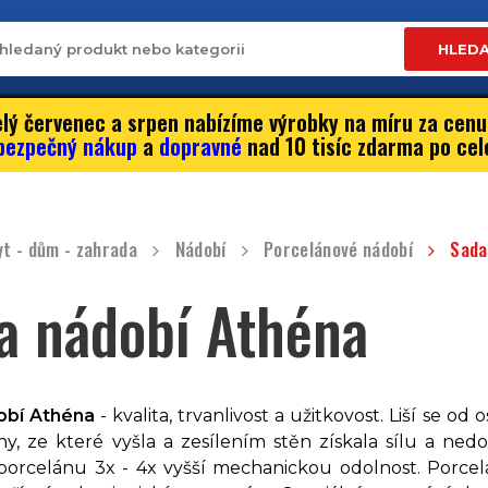
HLED
lý červenec a srpen nabízíme výrobky na míru za cenu
bezpečný nákup
a
dopravné
nad 10 tisíc zdarma po cel
yt - dům - zahrada
Nádobí
Porcelánové nádobí
Sada
a nádobí Athéna
obí Athéna
-
kvalita, trvanlivost a užitkovost. Liší se 
hy, ze které vyšla a zesílením stěn získala sílu a ned
porcelánu 3x - 4x vyšší mechanickou odolnost.
Porcel