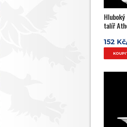
Hluboký 
talíř At
152 Kč
KOUPI