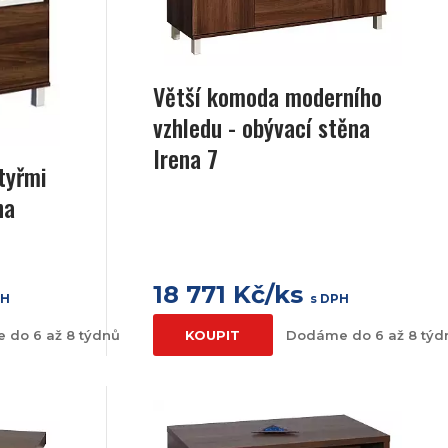
Větší komoda moderního
vzhledu - obývací stěna
Irena 7
čtyřmi
na
18 771 Kč/ks
PH
s DPH
 do 6 až 8 týdnů
KOUPIT
Dodáme do 6 až 8 týd