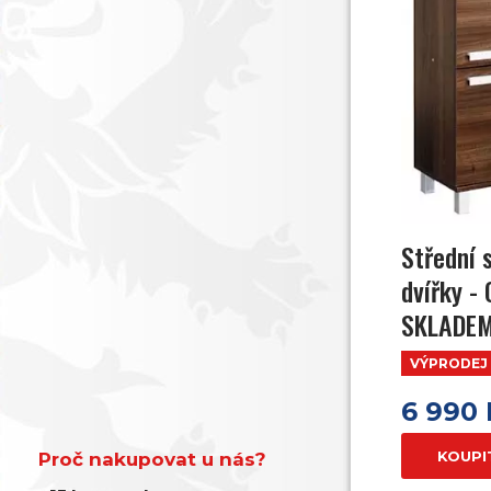
Střední 
dvířky - 
SKLADE
VÝPRODEJ
6 990
KOUPI
Proč nakupovat u nás?