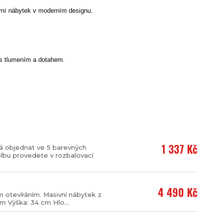
ivní nábytek v moderním designu.
 s tlumením a dotahem.
1 337 Kč
dá objednat ve 5 barevných
olbu provedete v rozbalovací
4 490 Kč
m otevíráním. Masivní nábytek z
m Výška: 34 cm Hlo...