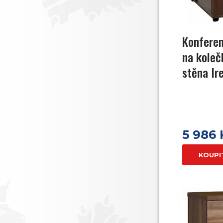
Konferen
na koleč
stěna Ir
5 986
KOUPI