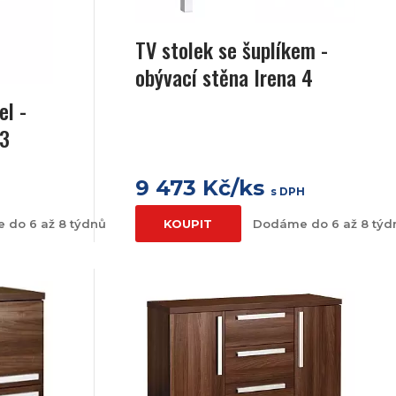
TV stolek se šuplíkem -
obývací stěna Irena 4
el -
 3
9 473 Kč/ks
s DPH
 do 6 až 8 týdnů
KOUPIT
Dodáme do 6 až 8 týd