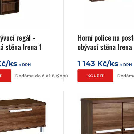
ývací regál -
Horní police na post
á stěna Irena 1
obývací stěna Irena
Kč/ks
1 143 Kč/ks
s DPH
s DPH
T
Dodáme do 6 až 8 týdnů
KOUPIT
Dodáme