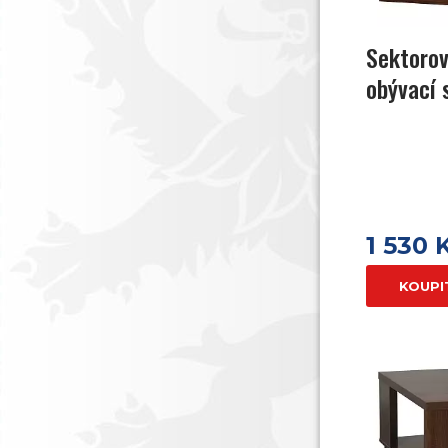
Sektorov
obývací 
1 530 
KOUPI