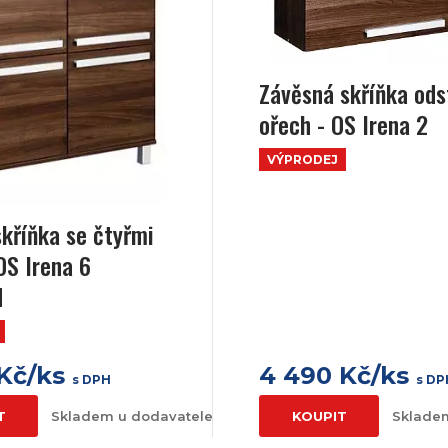
Závěsná skříňka ods
ořech - OS Irena 2
VÝPRODEJ
skříňka se čtyřmi
OS Irena 6
M
 Kč/ks
4 490 Kč/ks
s DPH
s DP
T
Skladem u dodavatele
KOUPIT
Sklade