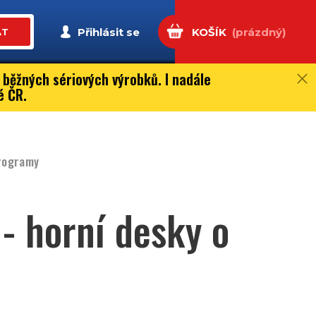
Přihlásit se
KOŠÍK
(prázdný)
AT
 běžných sériových výrobků. I nadále
é ČR.
programy
- horní desky o