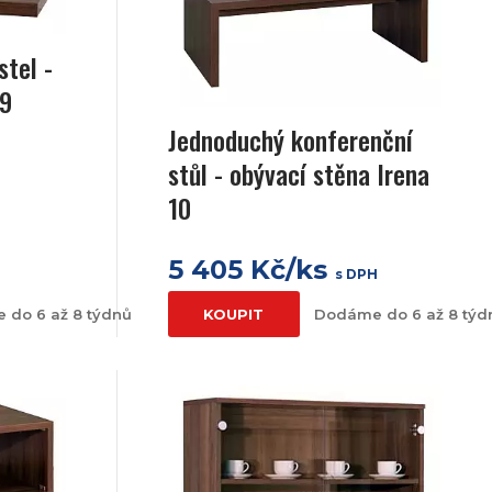
stel -
 9
Jednoduchý konferenční
stůl - obývací stěna Irena
10
5 405 Kč/ks
s DPH
 do 6 až 8 týdnů
KOUPIT
Dodáme do 6 až 8 týd