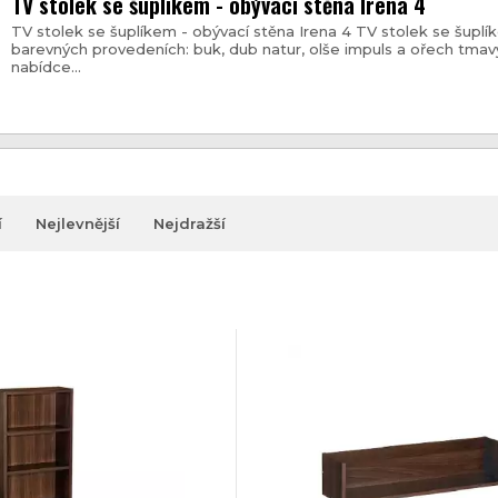
TV stolek se šuplíkem - obývací stěna Irena 4
TV stolek se šuplíkem - obývací stěna Irena 4 TV stolek se šupl
barevných provedeních: buk, dub natur, olše impuls a ořech tmav
nabídce...
í
Nejlevnější
Nejdražší