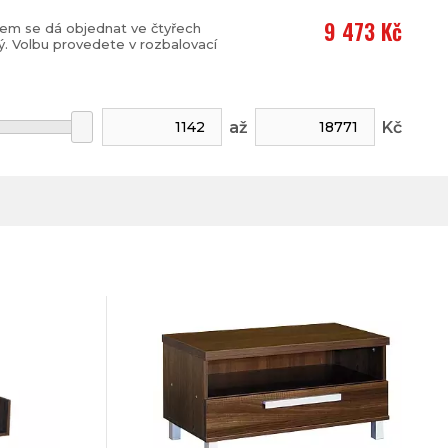
9 473 Kč
íkem se dá objednat ve čtyřech
ý. Volbu provedete v rozbalovací
až
Kč