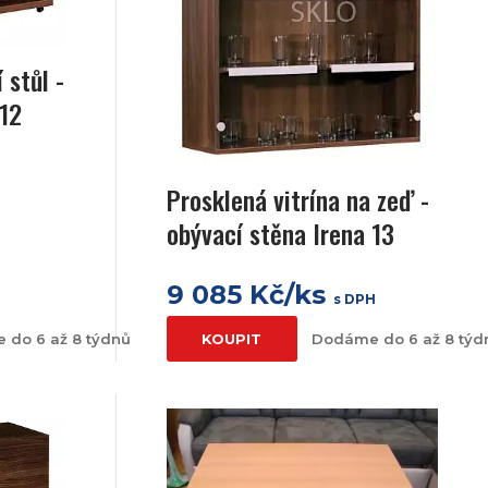
 stůl -
 12
Prosklená vitrína na zeď -
obývací stěna Irena 13
9 085 Kč/ks
H
s DPH
 do 6 až 8 týdnů
KOUPIT
Dodáme do 6 až 8 týd