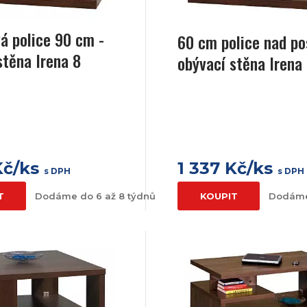
á police 90 cm -
60 cm police nad po
stěna Irena 8
obývací stěna Irena
Kč/ks
1 337 Kč/ks
s DPH
s DPH
T
Dodáme do 6 až 8 týdnů
KOUPIT
Dodáme