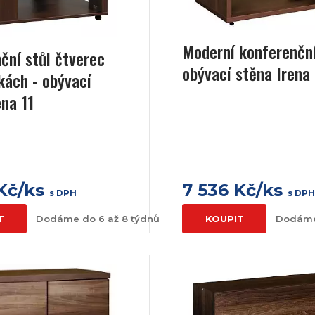
Moderní konferenční
ční stůl čtverec
obývací stěna Irena
kách - obývací
ena 11
 Kč/ks
7 536 Kč/ks
s DPH
s DP
T
Dodáme do 6 až 8 týdnů
KOUPIT
Dodáme