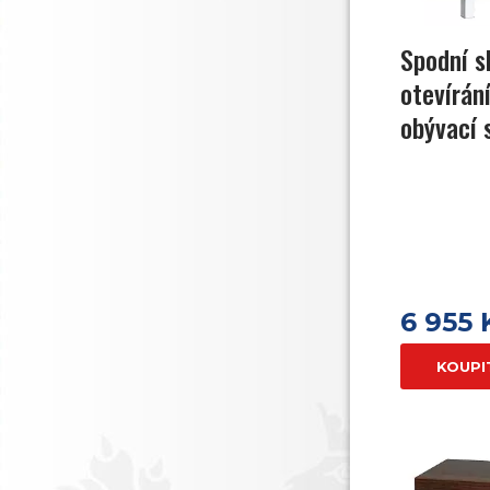
Spodní s
otevírán
obývací 
6 955 
KOUPI