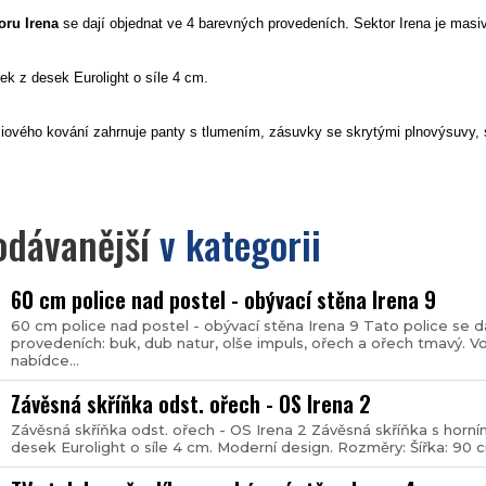
oru Irena
se dají objednat ve 4 barevných provedeních. Sektor Irena je mas
ek z desek Eurolight o síle 4 cm.
iového kování
zahrnuje panty s tlumením, zásuvky se skrytými plnovýsuvy,
odávanější
v kategorii
60 cm police nad postel - obývací stěna Irena 9
60 cm police nad postel - obývací stěna Irena 9 Tato police se 
provedeních: buk, dub natur, olše impuls, ořech a ořech tmavý. V
nabídce...
Závěsná skříňka odst. ořech - OS Irena 2
Závěsná skříňka odst. ořech - OS Irena 2 Závěsná skříňka s horní
desek Eurolight o síle 4 cm. Moderní design. Rozměry: Šířka: 90 c