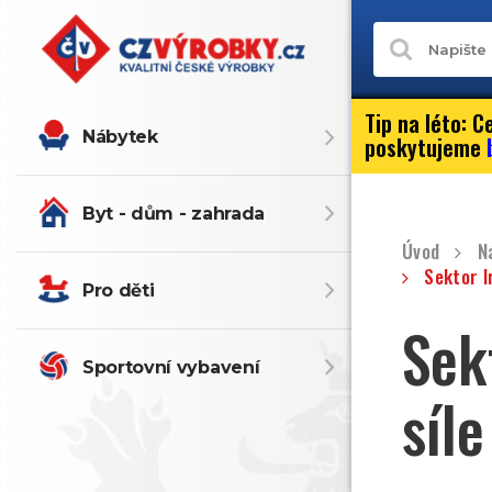
Tip na léto:
Ce
Nábytek
poskytujeme
Byt - dům - zahrada
Úvod
N
Sektor I
Pro děti
Sek
Sportovní vybavení
síl