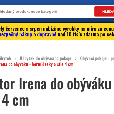
HLED
lý červenec a srpen nabízíme výrobky na míru za cenu
bezpečný nákup
a
dopravné
nad 10 tisíc zdarma po cel
ábytek
Nábytek do obývacího pokoje
Obývací pokoje - 
rena do obýváku - horní desky o síle 4 cm
tor Irena do obýváku 
e 4 cm