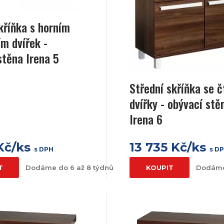
kříňka s horním
ím dvířek -
stěna Irena 5
Střední skříňka se 
dvířky - obývací stě
Irena 6
Kč/ks
13 735 Kč/ks
s DPH
s D
T
Dodáme do 6 až 8 týdnů
KOUPIT
Dodáme