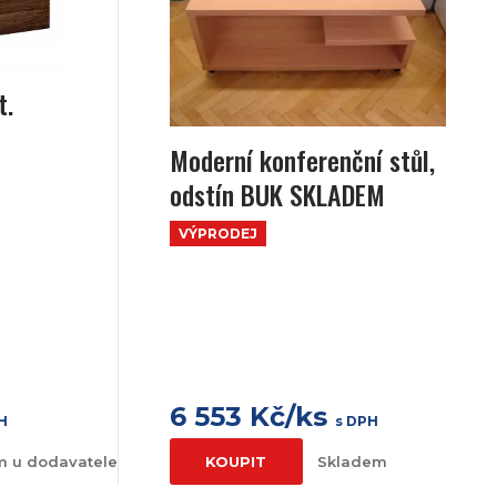
t.
Moderní konferenční stůl,
odstín BUK SKLADEM
VÝPRODEJ
6 553 Kč/ks
H
s DPH
m u dodavatele
KOUPIT
Skladem