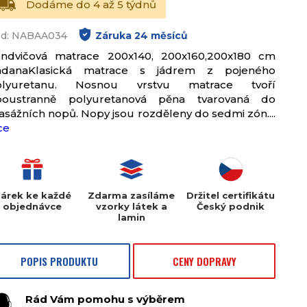
Dodáme do 4 až 5 týdnů
d: NABAA034
Záruka
24
měsíců
endvičová matrace 200x140, 200x160,200x180 cm
adanaKlasická matrace s jádrem z pojeného
olyuretanu. Nosnou vrstvu matrace tvoří
boustranně polyuretanová pěna tvarovaná do
sážních nopů. Nopy jsou rozděleny do sedmi zón....
ce
árek ke každé
Zdarma zasíláme
Držitel certifikátu
objednávce
vzorky látek a
Český podnik
lamin
POPIS PRODUKTU
CENY DOPRAVY
Rád Vám pomohu s výběrem