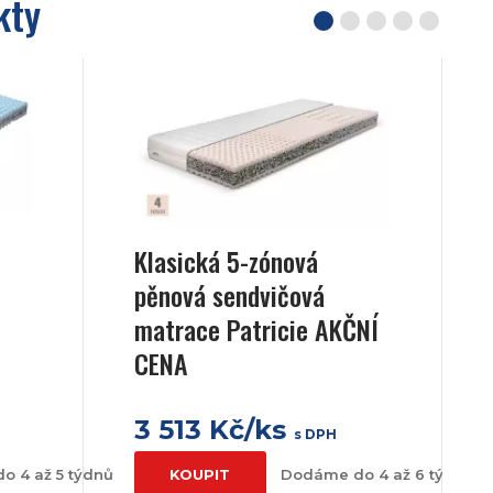
kty
Klasická 5-zónová
pěnová sendvičová
matrace Patricie AKČNÍ
CENA
3 513 Kč/ks
s DPH
o 4 až 5 týdnů
KOUPIT
Dodáme do 4 až 6 týdnů