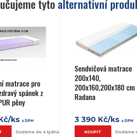
učujeme tyto
alternativní produ
Sendvičová matrace
200x140,
í matrace pro
200x160,200x180 cm
 zdravý spánek z
Radana
 PUR pěny
 Kč/ks
3 390 Kč/ks
s DPH
s DPH
T
Dodáme do 4 týdnů
KOUPIT
Dodáme d