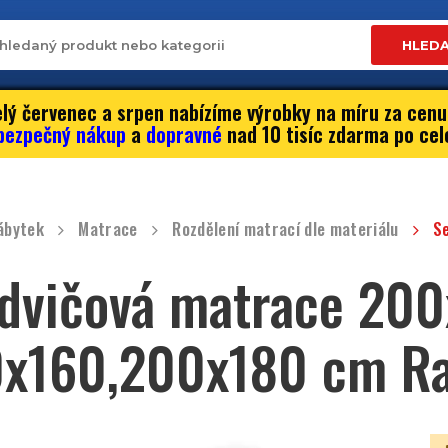
HLED
lý červenec a srpen nabízíme výrobky na míru za cenu
bezpečný nákup
a
dopravné
nad 10 tisíc zdarma po cel
ábytek
Matrace
Rozdělení matrací dle materiálu
S
dvičová matrace 200
x160,200x180 cm R