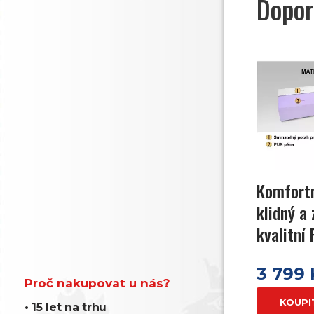
Dopor
Komfortn
klidný a
kvalitní
3 799
Proč nakupovat u nás?
KOUPI
• 15 let na trhu