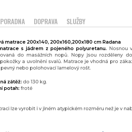
PORADNA
DOPRAVA
SLUŽBY
vá matrace 200x140, 200x160,200x180 cm Radana
matrace s jádrem z pojeného polyuretanu.
Nosnou vr
rovaná do masážních nopů. Nopy jsou rozděleny do
pokožky a uvolnění svalů. Matrace je vhodná pro zákazní
a pevný nebo polohovací lamelový rošt.
ná zátěž:
do 130 kg.
í potah:
froté
aci lze vyrobit i v jiném atypickém rozměru než je v n