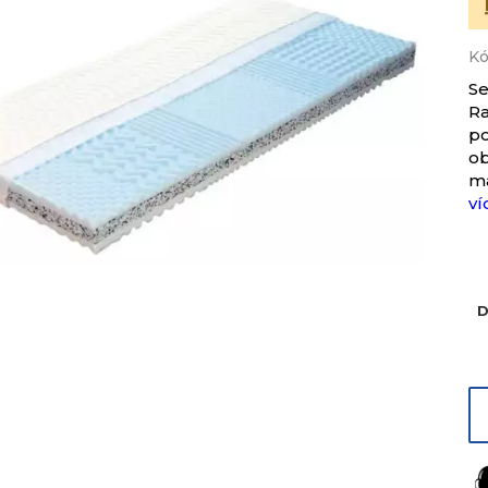
Kó
S
R
p
o
ma
ví
D