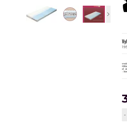
Vy
19
-