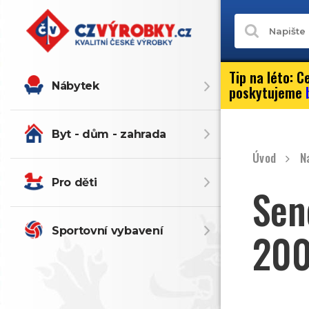
Tip na léto:
Ce
Nábytek
poskytujeme
Byt - dům - zahrada
Úvod
N
Pro děti
Sen
Sportovní vybavení
200