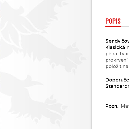
POPIS
Sendvičo
Klasická 
pěna tva
prokrvení 
položit n
Doporuče
Standardn
Pozn.:
Matr