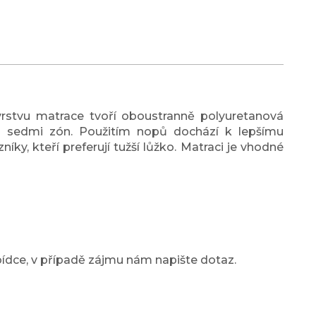
stvu matrace tvoří oboustranně polyuretanová
 sedmi zón. Použitím nopů dochází k lepšímu
ky, kteří preferují tužší lůžko. Matraci je vhodné
abídce, v případě zájmu nám napište dotaz.