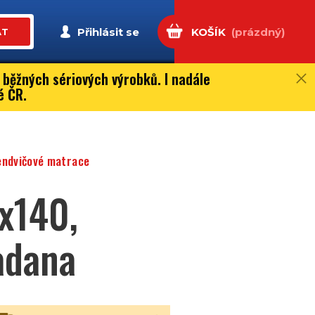
Přihlásit se
KOŠÍK
(prázdný)
AT
 běžných sériových výrobků. I nadále
é ČR.
endvičové matrace
x140,
adana