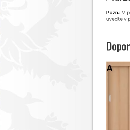
Pozn.:
V p
uveďte v 
Dopor
Postel Viola