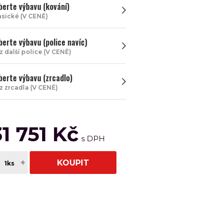
berte výbavu (kování)
asické (V CENĚ)
berte výbavu (police navíc)
z další police (V CENĚ)
berte výbavu (zrcadlo)
z zrcadla (V CENĚ)
31 751 Kč
+
KOUPIT