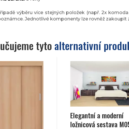
řípadě výběru více stejných položek (např. 2x komoda
poznámce. Jednotlivé komponenty lze rovněž zakoupit z
učujeme tyto
alternativní produ
Elegantní a moderní
ložnicová sestava M0