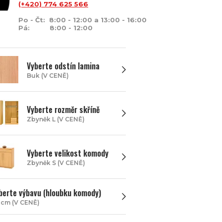
(+420) 774 625 566
Po - Čt: 8:00 - 12:00 a 13:00 - 16:00
Pá: 8:00 - 12:00
Vyberte odstín lamina
Buk (V CENĚ)
Vyberte rozměr skříně
Zbyněk L (V CENĚ)
Vyberte velikost komody
Zbyněk S (V CENĚ)
berte výbavu (hloubku komody)
 cm (V CENĚ)