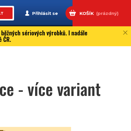
Přihlásit se
KOŠÍK
(prázdný)
AT
 běžných sériových výrobků. I nadále
é ČR.
ce - více variant