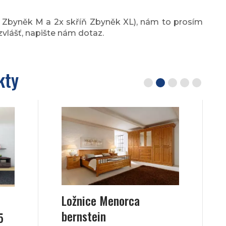
 Zbyněk M a 2x skříň Zbyněk XL), nám to prosím
vlášť, napište nám dotaz.
kty
Ložnice Menorca
bernstein
5