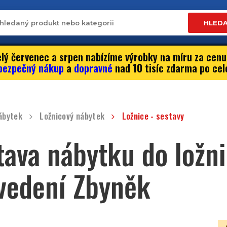
HLED
lý červenec a srpen nabízíme výrobky na míru za cenu
bezpečný nákup
a
dopravné
nad 10 tisíc zdarma po cel
ábytek
Ložnicový nábytek
Ložnice - sestavy
tava nábytku do ložni
vedení Zbyněk