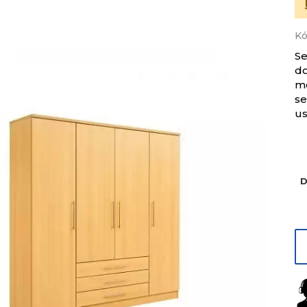
K
Se
d
mo
se
us
D