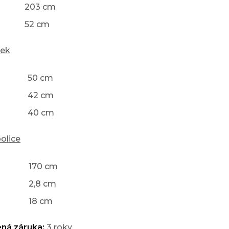
203 cm
52 cm
lek
50 cm
42 cm
40 cm
olice
170 cm
2,8 cm
18 cm
ná záruka:
3 roky