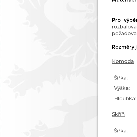
Pro výbě
rozbalova
požadovan
Rozměry j
Komoda
Šířka:
Výška:
Hloubka:
Skříň
Šířka: