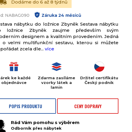
Dodáme do 6 až 8 týdnů
ód: NABAG090
Záruka
24
měsíců
stava nábytku do ložnice Zbyněk Sestava nábytku
o ložnice Zbyněk zaujme především svým
derním designem a kvalitním provedením. Jedná
 o velmi multifunkční sestavu, kterou si můžete
pořádat zcela dle...
více
árek ke každé
Zdarma zasíláme
Držitel certifikátu
objednávce
vzorky látek a
Český podnik
lamin
POPIS PRODUKTU
CENY DOPRAVY
Rád Vám pomohu s výběrem
Odborník přes nábytek