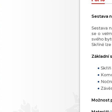
Sestava n
Sestava n
se o velm
svého byt
Skříně lz
Základní s
Skříň
Komod
Noční
Závěs
Možnost 
Materiál:
l