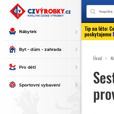
Tip na léto:
Ce
Nábytek
poskytujeme
Byt - dům - zahrada
Úvod
N
Pro děti
Ses
Sportovní vybavení
pro