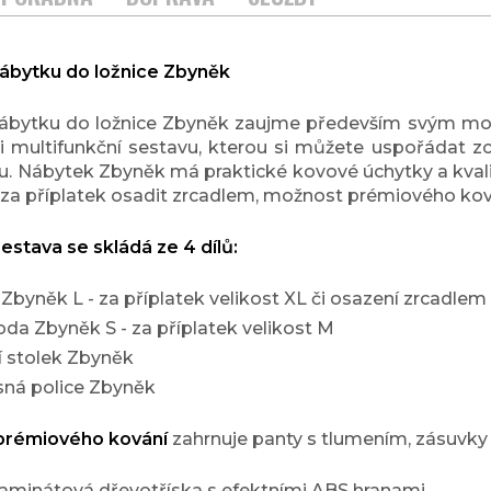
ábytku do ložnice Zbyněk
ábytku do ložnice Zbyněk zaujme především svým mo
i multifunkční sestavu, kterou si můžete uspořádat z
u. Nábytek Zbyněk má praktické kovové úchytky a kvali
e za příplatek osadit zrcadlem, možnost prémiového kov
estava se skládá ze 4 dílů:
 Zbyněk L - za příplatek velikost XL či osazení zrcadlem
a Zbyněk S - za příplatek velikost M
 stolek Zbyněk
ná police Zbyněk
prémiového kování
zahrnuje panty s tlumením, zásuvky
aminátová dřevotříska s efektními ABS hranami