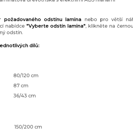
r požadovaného odstínu lamina
nebo pro větší náh
cí nabídce
"Vyberte odstín lamina"
, klikněte na černo
ý odstín.
ednotlivých dílů:
80/120 cm
87 cm
36/43 cm
150/200 cm