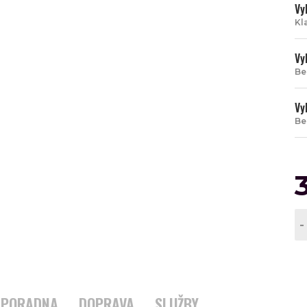
Vy
Kl
Vy
Be
Vy
Be
-
PORADNA
DOPRAVA
SLUŽBY