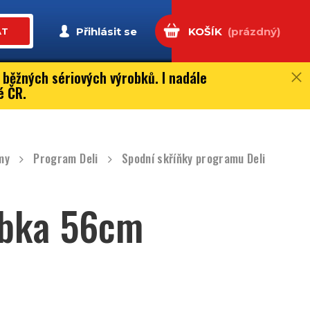
Přihlásit se
KOŠÍK
(prázdný)
AT
 běžných sériových výrobků. I nadále
é ČR.
my
Program Deli
Spodní skříňky programu Deli
ubka 56cm