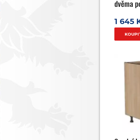
dvěma p
1 645 
KOUPI