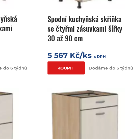
hyňská
Spodní kuchyňská skříňka
vkami
se čtyřmi zásuvkami šířky
30 až 90 cm
5 567 Kč/ks
H
s DPH
 do 6 týdnů
KOUPIT
Dodáme do 6 týdnů