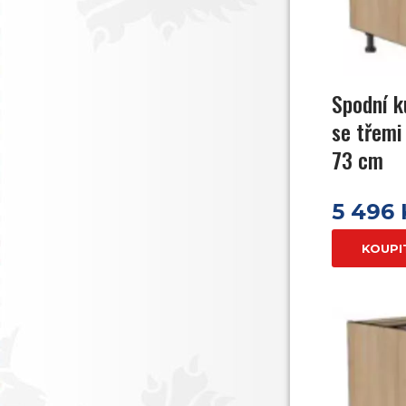
Spodní k
se třemi
73 cm
5 496
KOUPI