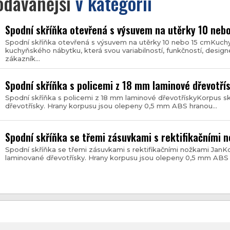
odávanější
v kategorii
Spodní skříňka otevřená s výsuvem na utěrky 10 neb
Spodní skříňka otevřená s výsuvem na utěrky 10 nebo 15 cmKuch
kuchyňského nábytku, která svou variabilností, funkčností, desi
zákazník...
Spodní skříňka s policemi z 18 mm laminové dřevotří
Spodní skříňka s policemi z 18 mm laminové dřevotřískyKorpus s
dřevotřísky. Hrany korpusu jsou olepeny 0,5 mm ABS hranou...
Spodní skříňka se třemi zásuvkami s rektifikačními 
Spodní skříňka se třemi zásuvkami s rektifikačními nožkami JanK
laminované dřevotřísky. Hrany korpusu jsou olepeny 0,5 mm ABS h