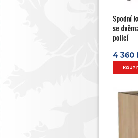
Spodní k
se dvěm
policí
4 360
KOUPI