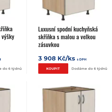
kříňka
Luxusní spodní kuchyňská
 výšky
skříňka s malou a velkou
zásuvkou
3 908 Kč/ks
H
s DPH
 do 6 týdnů
KOUPIT
Dodáme do 6 týdnů