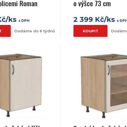
olicemi Roman
o výšce 73 cm
Kč/ks
2 399 Kč/ks
s DPH
s DP
T
Dodáme do 6 týdnů
KOUPIT
Dodáme