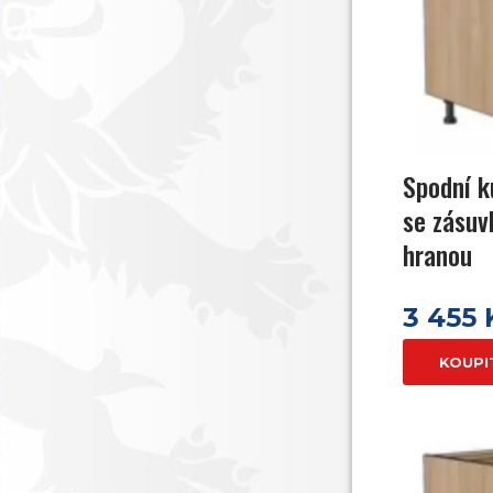
Spodní k
se zásu
hranou
3 455
KOUPI