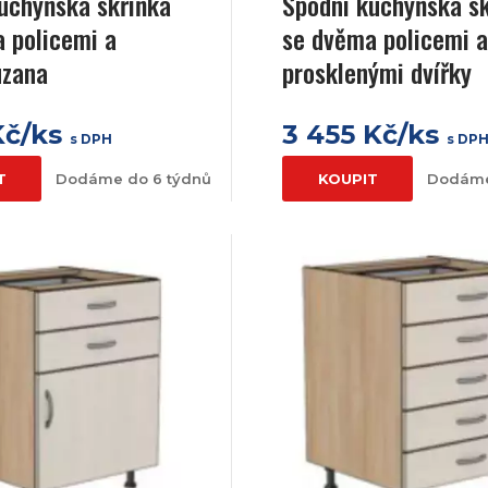
uchyňská skříňka
Spodní kuchyňská s
 policemi a
se dvěma policemi 
uzana
prosklenými dvířky
Kč/ks
3 455 Kč/ks
s DPH
s DP
T
Dodáme do 6 týdnů
KOUPIT
Dodáme