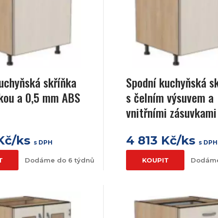
uchyňská skříňka
Spodní kuchyňská s
vkou a 0,5 mm ABS
s čelním výsuvem a
vnitřními zásuvkami
 Kč/ks
4 813 Kč/ks
s DPH
s DPH
T
Dodáme do 6 týdnů
KOUPIT
Dodáme