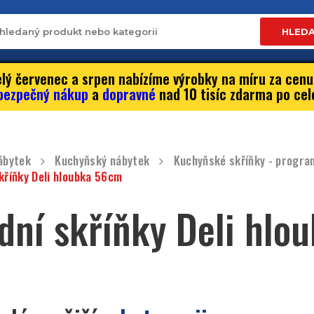
HLED
lý červenec a srpen nabízíme výrobky na míru za cenu
bezpečný nákup
a
dopravné
nad 10 tisíc zdarma po cel
ábytek
Kuchyňský nábytek
Kuchyňské skříňky - progra
kříňky Deli hloubka 56cm
dní skříňky Deli hlo