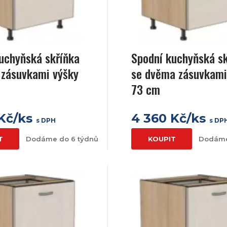
uchyňská skříňka
Spodní kuchyňská s
 zásuvkami výšky
se dvěma zásuvkami
73 cm
 Kč/ks
4 360 Kč/ks
s DPH
s DP
T
Dodáme do 6 týdnů
KOUPIT
Dodáme