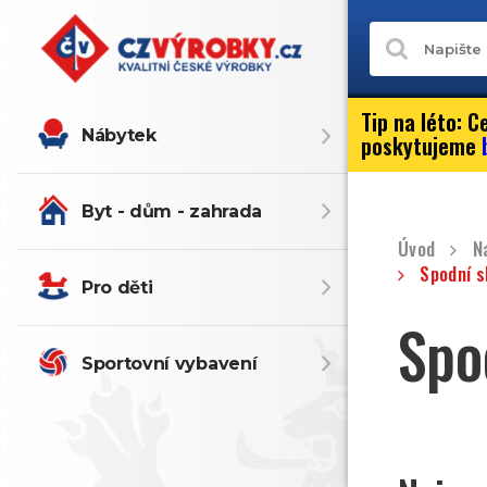
Tip na léto:
Ce
Nábytek
poskytujeme
Byt - dům - zahrada
Úvod
N
Spodní s
Pro děti
Spo
Sportovní vybavení