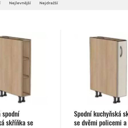
í
Nejlevnější
Nejdražší
 spodní
Spodní kuchyňská s
á skříňka se
se dvěmi policemi a