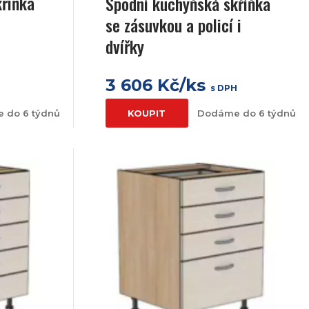
kříňka
Spodní kuchyňská skříňka
a
se zásuvkou a policí i
dvířky
3 606 Kč/ks
H
s DPH
 do 6 týdnů
KOUPIT
Dodáme do 6 týdnů