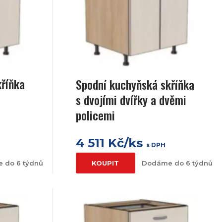
kříňka
Spodní kuchyňská skříňka
s dvojími dvířky a dvěmi
policemi
4 511 Kč/ks
s DPH
 do 6 týdnů
KOUPIT
Dodáme do 6 týdnů