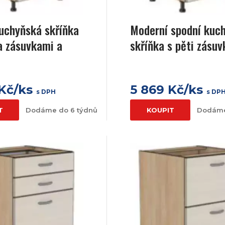
uchyňská skříňka
Moderní spodní kuc
a zásuvkami a
skříňka s pěti zásu
 Kč/ks
5 869 Kč/ks
s DPH
s DP
T
Dodáme do 6 týdnů
KOUPIT
Dodáme