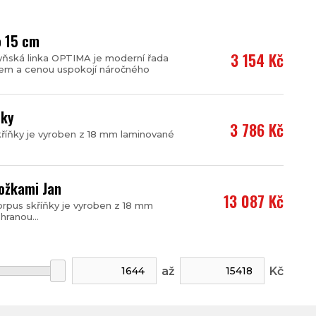
o 15 cm
3 154 Kč
yňská linka OPTIMA je moderní řada
gnem a cenou uspokojí náročného
sky
3 786 Kč
kříňky je vyroben z 18 mm laminované
nožkami Jan
13 087 Kč
orpus skříňky je vyroben z 18 mm
ranou...
až
Kč