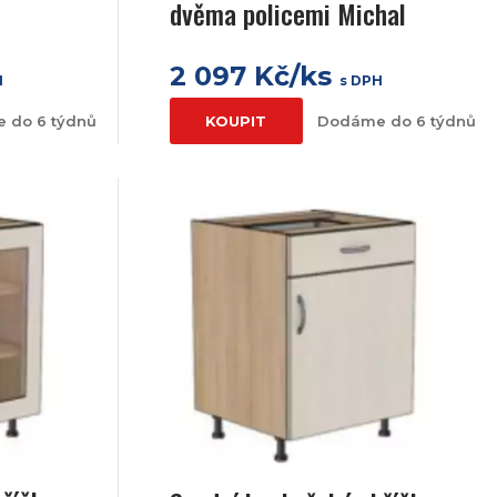
dvěma policemi Michal
2 097 Kč/ks
H
s DPH
 do 6 týdnů
KOUPIT
Dodáme do 6 týdnů