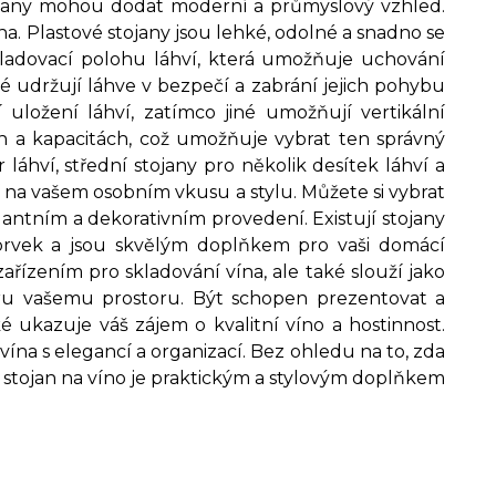
stojany mohou dodat moderní a průmyslový vzhled.
a. Plastové stojany jsou lehké, odolné a snadno se
 skladovací polohu láhví, která umožňuje uchování
ré udržují láhve v bezpečí a zabrání jejich pohybu
uložení láhví, zatímco jiné umožňují vertikální
ech a kapacitách, což umožňuje vybrat ten správný
r láhví, střední stojany pro několik desítek láhví a
sí na vašem osobním vkusu a stylu. Můžete si vybrat
ntním a dekorativním provedení. Existují stojany
ý prvek a jsou skvělým doplňkem pro vaši domácí
zařízením pro skladování vína, ale také slouží jako
éru vašemu prostoru. Být schopen prezentovat a
é ukazuje váš zájem o kvalitní víno a hostinnost.
vína s elegancí a organizací. Bez ohledu na to, zda
stojan na víno je praktickým a stylovým doplňkem