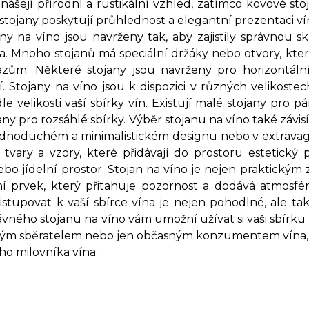
řinášejí přírodní a rustikální vzhled, zatímco kovové 
tojany poskytují průhlednost a elegantní prezentaci vín
ojany na víno jsou navrženy tak, aby zajistily správnou
na. Mnoho stojanů má speciální držáky nebo otvory, kte
zům. Některé stojany jsou navrženy pro horizontální 
í. Stojany na víno jsou k dispozici v různých velikost
le velikosti vaší sbírky vín. Existují malé stojany pro pá
any pro rozsáhlé sbírky. Výběr stojanu na víno také závi
jednoduchém a minimalistickém designu nebo v extravaga
 tvary a vzory, které přidávají do prostoru estetick
bo jídelní prostor. Stojan na víno je nejen praktickým 
ní prvek, který přitahuje pozornost a dodává atmosf
istupovat k vaší sbírce vína je nejen pohodlné, ale tak
vného stojanu na víno vám umožní užívat si vaši sbírku 
ivým sběratelem nebo jen občasným konzumentem vína, 
ho milovníka vína.