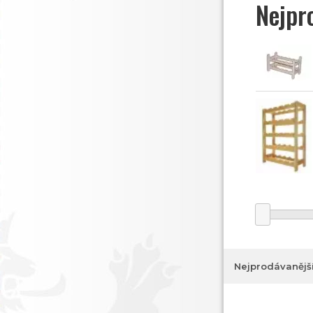
Nejpr
Nejprodávanějš