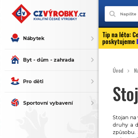
Tip na léto:
Ce
Nábytek
poskytujeme
Byt - dům - zahrada
Úvod
N
Pro děti
Sto
Sportovní vybavení
Stojan na 
druhy a d
způsobu. 