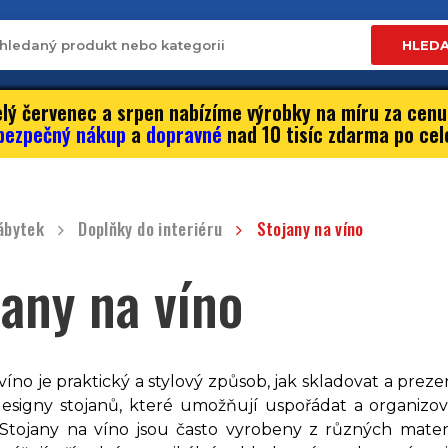
HLED
lý červenec a srpen nabízíme výrobky na míru za cenu
bezpečný nákup
a
dopravné
nad 10 tisíc zdarma po cel
ábytek
Doplňky do interiéru
Stojany na víno
jany na víno
víno je praktický a stylový způsob, jak skladovat a preze
esigny stojanů, které umožňují uspořádat a organizo
Stojany na víno jsou často vyrobeny z různých materiá