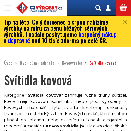
Tip na léto:
Celý červenec a srpen nabízíme
výrobky na míru za cenu běžných sériových
výrobků. I nadále poskytujeme
bezpečný nákup
a
dopravné
nad 10 tisíc zdarma po celé ČR.
Úvod
Byt - dům - zahrada
Kovovýroba
Svítidla kovová
Svítidla kovová
Kategorie "
Svítidla kovová
" zahrnuje různé druhy svítidel,
které mají kovovou konstrukci nebo jsou vyrobeny z
kovových materiálů. Tyto svítidla kombinují funkčnost,
trvanlivost a estetický vzhled kovových prvků, které mohou
přinést do interiéru nebo exteriéru místnosti elegantní a
moderní atmosféru.
Kovová svítidla
jsou k dispozici v široké