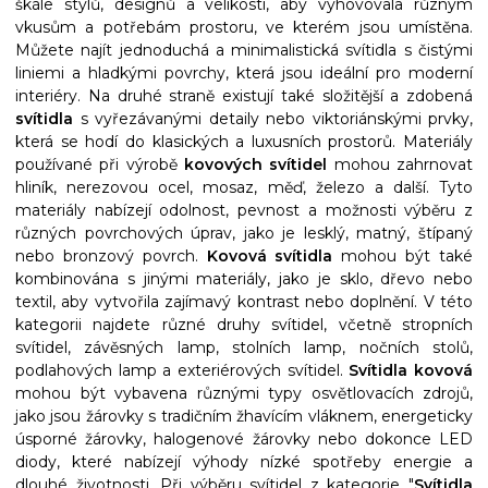
škále stylů, designů a velikostí, aby vyhovovala různým
vkusům a potřebám prostoru, ve kterém jsou umístěna.
Můžete najít jednoduchá a minimalistická svítidla s čistými
liniemi a hladkými povrchy, která jsou ideální pro moderní
interiéry. Na druhé straně existují také složitější a zdobená
svítidla
s vyřezávanými detaily nebo viktoriánskými prvky,
která se hodí do klasických a luxusních prostorů. Materiály
používané při výrobě
kovových svítidel
mohou zahrnovat
hliník, nerezovou ocel, mosaz, měď, železo a další. Tyto
materiály nabízejí odolnost, pevnost a možnosti výběru z
různých povrchových úprav, jako je lesklý, matný, štípaný
nebo bronzový povrch.
Kovová svítidla
mohou být také
kombinována s jinými materiály, jako je sklo, dřevo nebo
textil, aby vytvořila zajímavý kontrast nebo doplnění. V této
kategorii najdete různé druhy svítidel, včetně stropních
svítidel, závěsných lamp, stolních lamp, nočních stolů,
podlahových lamp a exteriérových svítidel.
Svítidla kovová
mohou být vybavena různými typy osvětlovacích zdrojů,
jako jsou žárovky s tradičním žhavícím vláknem, energeticky
úsporné žárovky, halogenové žárovky nebo dokonce LED
diody, které nabízejí výhody nízké spotřeby energie a
dlouhé životnosti. Při výběru svítidel z kategorie "
Svítidla