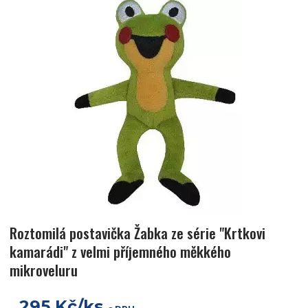
Roztomilá postavička Žabka ze série "Krtkovi
kamarádi" z velmi příjemného měkkého
mikroveluru
295 Kč/ks