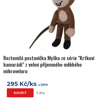
Roztomilá postavička Myška ze série "Krtkovi
kamarádi" z velmi příjemného měkkého
mikroveluru
295 Kč/ks
s DPH
KOUPIT
3 dny