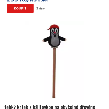
s DPH
KOUPIT
3 dny
Hebký krtek s kšiltovkou na obyčejné dřevěné