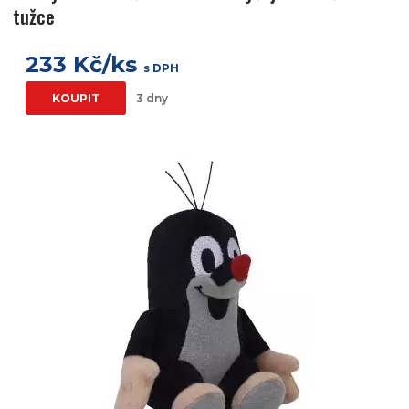
tužce
233 Kč/ks
s DPH
KOUPIT
3 dny