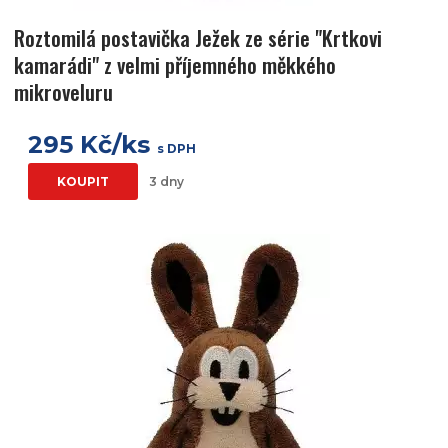
Roztomilá postavička Ježek ze série "Krtkovi
kamarádi" z velmi příjemného měkkého
mikroveluru
295 Kč/ks
s DPH
KOUPIT
3 dny