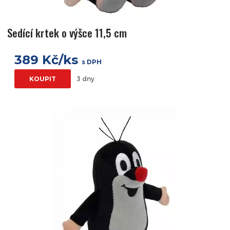
Sedící krtek o výšce 11,5 cm
389 Kč/ks
s DPH
KOUPIT
3 dny