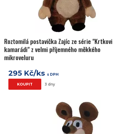
Roztomilá postavička Zajíc ze série "Krtkovi
kamarádi" z velmi příjemného měkkého
mikroveluru
295 Kč/ks
s DPH
KOUPIT
3 dny