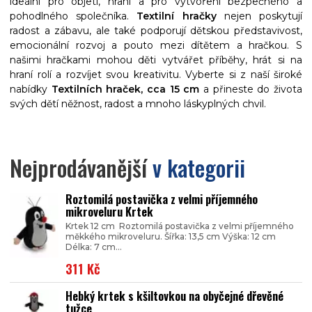
ideální pro objetí, hraní a pro vytvoření bezpečného a
pohodlného společníka.
Textilní hračky
nejen poskytují
radost a zábavu, ale také podporují dětskou představivost,
emocionální rozvoj a pouto mezi dítětem a hračkou. S
našimi hračkami mohou děti vytvářet příběhy, hrát si na
hraní rolí a rozvíjet svou kreativitu. Vyberte si z naší široké
nabídky
Textilních hraček, cca 15 cm
a přineste do života
svých dětí něžnost, radost a mnoho láskyplných chvil.
Nejprodávanější
v kategorii
Roztomilá postavička z velmi příjemného
mikroveluru Krtek
Krtek 12 cm Roztomilá postavička z velmi příjemného
měkkého mikroveluru. Šířka: 13,5 cm Výška: 12 cm
Délka: 7 cm...
311 Kč
Hebký krtek s kšiltovkou na obyčejné dřevěné
tužce