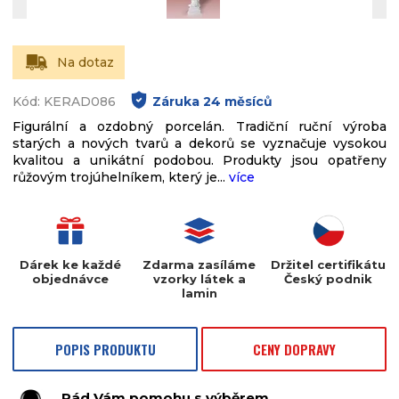
Na dotaz
Kód: KERAD086
Záruka
24
měsíců
Figurální a ozdobný porcelán. Tradiční ruční výroba
starých a nových tvarů a dekorů se vyznačuje vysokou
kvalitou a unikátní podobou. Produkty jsou opatřeny
růžovým trojúhelníkem, který je...
více
Dárek ke každé
Zdarma zasíláme
Držitel certifikátu
objednávce
vzorky látek a
Český podnik
lamin
POPIS PRODUKTU
CENY DOPRAVY
Rád Vám pomohu s výběrem