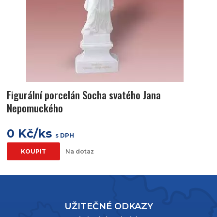
Figurální porcelán Socha svatého Jana
Nepomuckého
0 Kč/ks
s DPH
KOUPIT
Na dotaz
UŽITEČNÉ ODKAZY