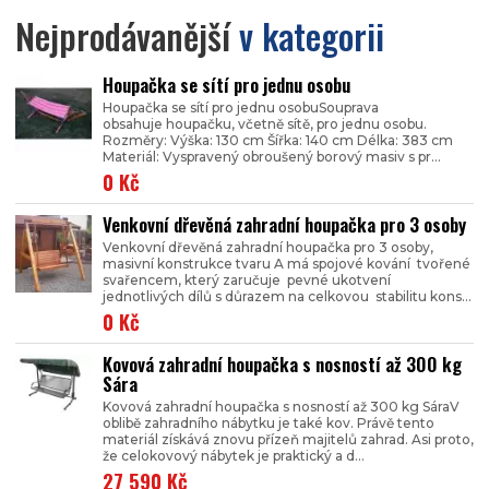
Nejprodávanější
v kategorii
Houpačka se sítí pro jednu osobu
Houpačka se sítí pro jednu osobuSouprava
obsahuje houpačku, včetně sítě, pro jednu osobu.
Rozměry: Výška: 130 cm Šířka: 140 cm Délka: 383 cm
Materiál: Vyspravený obroušený borový masiv s pr...
0 Kč
Venkovní dřevěná zahradní houpačka pro 3 osoby
Venkovní dřevěná zahradní houpačka pro 3 osoby,
masivní konstrukce tvaru A má spojové kování tvořené
svařencem, který zaručuje pevné ukotvení
jednotlivých dílů s důrazem na celkovou stabilitu kons...
0 Kč
Kovová zahradní houpačka s nosností až 300 kg
Sára
Kovová zahradní houpačka s nosností až 300 kg SáraV
oblibě zahradního nábytku je také kov. Právě tento
materiál získává znovu přízeň majitelů zahrad. Asi proto,
že celokovový nábytek je praktický a d...
27 590 Kč