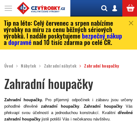
Tip na léto:
Celý červenec a srpen nabízíme
výrobky na míru za cenu běžných sériových
výrobků. I nadále poskytujeme
bezpečný nákup
a
dopravné
nad 10 tisíc zdarma po celé ČR.
Úvod
Nábytek
Zahradní nábytek
Zahradní houpačky
Zahradní houpačky
Zahradní houpačky.
Pro příjemný odpočinek i zábavu jsou určeny
pohodlné dřevěné
zahradní
houpačky
.
Zahradní houpačky
Vás
překvapí svou účelností a jednoduchou konstrukcí. Kvalitní
dřevěné
zahradní houpačky
jistě potěší Vás i nečekanou návštěvu.