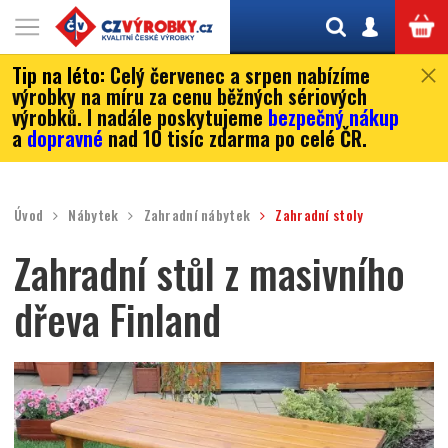
Tip na léto:
Celý červenec a srpen nabízíme
výrobky na míru za cenu běžných sériových
výrobků. I nadále poskytujeme
bezpečný nákup
a
dopravné
nad 10 tisíc zdarma po celé ČR.
Úvod
Nábytek
Zahradní nábytek
Zahradní stoly
Zahradní stůl z masivního
dřeva Finland