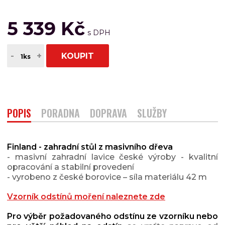
5 339 Kč
-
+
KOUPIT
POPIS
PORADNA
DOPRAVA
SLUŽBY
Finland - zahradní stůl z masivního dřeva
- masivní zahradní lavice české výroby
- kvalitní
opracování a stabilní provedení
- vyrobeno z české borovice – síla materiálu 42 m
Vzorník odstínů moření naleznete zde
Pro výběr požadovaného odstínu ze vzorníku nebo