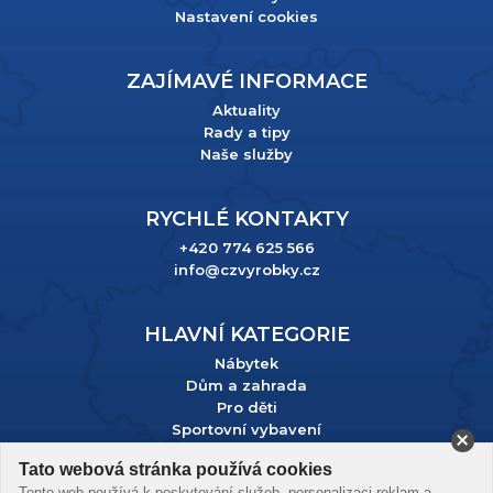
Nastavení cookies
ZAJÍMAVÉ INFORMACE
Aktuality
Rady a tipy
Naše služby
RYCHLÉ KONTAKTY
+420 774 625 566
info@czvyrobky.cz
HLAVNÍ KATEGORIE
Nábytek
Dům a zahrada
Pro děti
Sportovní vybavení
Tato webová stránka používá cookies
Podle zákona o evidenci tržeb je prodávající povinen vystavit
Tento web používá k poskytování služeb, personalizaci reklam a