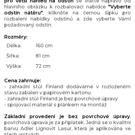
pro větší náhled na odstín
se vraťte napravo od
hlavního obrázku k rozbalovací nabídce
"Vyberte
odstín nátěru"
, klikněte na černou šipku pro
rozbalení nabídky odstínů a zde vyberte Vámi
požadovaný odstín.
Rozměry:
Délka:
160 cm
Šířka:
81 cm
Výška:
72 cm
Cena zahrnuje:
- zahradní stůl Finland dodáváme v rozloženém
stavu zabalen v papírovém kartonu
- zahradní stůl Finland je bez povrchové úpravy
- spojovací materiál s plánkem na montáž
Základní provedení je bez povrchové úpravy
,
povrchová úprava je za příplatek. Jedná se o kvalitní
barvu
Adler Lignovit Lasur, která je aplikována ve
třech vrstvách.