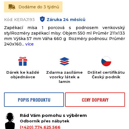
Dodáme do 3 týdnů
Kód: KERAJ193
Záruka
24
měsíců
Zapékací mísa 1 porcová s podnosem venkovský
stylRozměry zapékací mísy: Objem 550 ml Průměr 211x133
mm Výška 57 mm Váha 660 g Rozměry podnosu: Průměr
240x160...
více
Dárek ke každé
Zdarma zasíláme
Držitel certifikátu
objednávce
vzorky látek a
Český podnik
lamin
POPIS PRODUKTU
CENY DOPRAVY
Rád Vám pomohu s výběrem
Odborník přes nábytek
(+420) 774 625 566