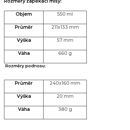
Rozměry zapékací mísy:
Objem
550 ml
Průmě
r
211x133 mm
Výšk
a
57 mm
Váha
660 g
Rozměry podnosu:
Průmě
r
240x160 mm
Výška
20 mm
Váha
380 g