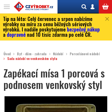
Tip na léto:
Celý červenec a srpen nabízíme
výrobky na míru za cenu běžných sériových
výrobků. I nadále poskytujeme
bezpečný nákup
a
dopravné
nad 10 tisíc zdarma po celé ČR.
Úvod
Byt - dům - zahrada
Nádobí
Porcelánové nádobí
Sada nádobí ve venkovském stylu
Zapékací mísa 1 porcová s
podnosem venkovský styl