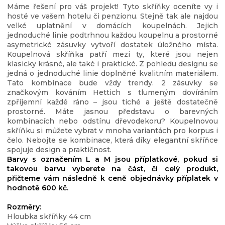
Máme řešení pro váš projekt! Tyto skříňky oceníte vy i
hosté ve vašem hotelu či penzionu. Stejně tak ale najdou
velké uplatnění v domácích koupelnách. Jejich
jednoduché linie podtrhnou každou koupelnu a prostorné
asymetrické zásuvky vytvoří dostatek úložného místa.
Koupelnová skříňka patří mezi ty, které jsou nejen
klasicky krásné, ale také i praktické. Z pohledu designu se
jedná o jednoduché linie doplněné kvalitním materiálem.
Tato kombinace bude vždy trendy. 2 zásuvky se
značkovým kováním Hettich s tlumeným dovíráním
zpříjemní každé ráno – jsou tiché a ještě dostatečně
prostorné. Máte jasnou představu o barevných
kombinacích nebo odstínu dřevodekoru? Koupelnovou
skříňku si můžete vybrat v mnoha variantách pro korpus i
čelo. Nebojte se kombinace, která díky elegantní skříňce
spojuje design a praktičnost.
Barvy s označením L a M jsou příplatkové, pokud si
takovou barvu vyberete na část, či celý produkt,
přičteme vám následně k ceně objednávky příplatek v
hodnotě 600 kč.
Rozměry:
Hloubka skříňky 44 cm