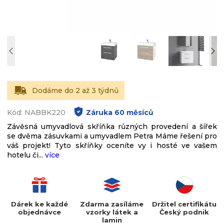
Dodáme do 2 až 3 týdnů
Kód: NABBK220
Záruka
60
měsíců
Závěsná umyvadlová skříňka různých provedení a šířek
se dvěma zásuvkami a umyvadlem Petra Máme řešení pro
váš projekt! Tyto skříňky oceníte vy i hosté ve vašem
hotelu či...
více
Dárek ke každé
Zdarma zasíláme
Držitel certifikátu
objednávce
vzorky látek a
Český podnik
lamin