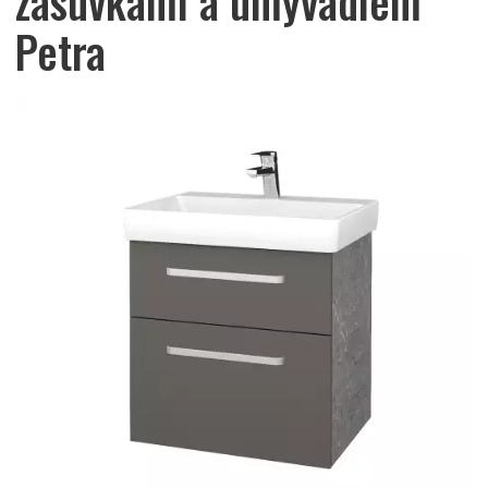
zásuvkami a umyvadlem
Petra