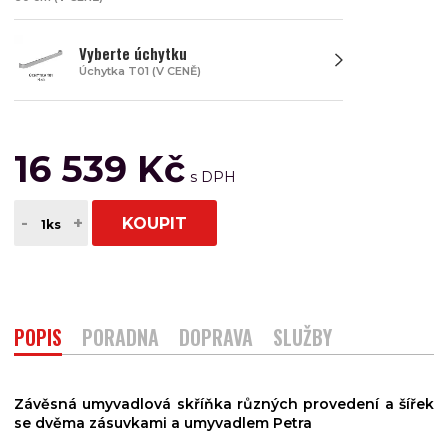
Vyberte úchytku
Úchytka T01 (V CENĚ)
16 539 Kč
-
+
KOUPIT
POPIS
PORADNA
DOPRAVA
SLUŽBY
Závěsná umyvadlová skříňka různých provedení a šířek
se dvěma zásuvkami a umyvadlem Petra