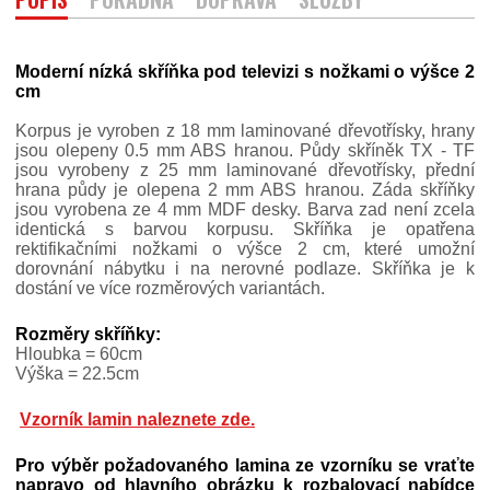
Moderní nízká skříňka pod televizi s nožkami o výšce 2
cm
Korpus je vyroben z 18 mm laminované dřevotřísky, hrany
jsou olepeny 0.5 mm ABS hranou. Půdy skříněk TX - TF
jsou vyrobeny z 25 mm laminované dřevotřísky, přední
hrana půdy je olepena 2 mm ABS hranou. Záda skříňky
jsou vyrobena ze 4 mm MDF desky. Barva zad není zcela
identická s barvou korpusu. Skříňka je opatřena
rektifikačními nožkami o výšce 2 cm, které umožní
dorovnání nábytku i na nerovné podlaze. Skříňka je k
dostání ve více rozměrových variantách.
Rozměry skříňky:
Hloubka = 60cm
Výška = 22.5cm
Vzorník lamin naleznete zde.
Pro výběr požadovaného lamina ze vzorníku se vraťte
napravo od hlavního obrázku k rozbalovací nabídce