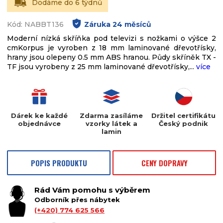
Dodáme do 6 týdnů
Kód: NABBT136
Záruka
24
měsíců
Moderní nízká skříňka pod televizi s nožkami o výšce 2
cmKorpus je vyroben z 18 mm laminované dřevotřísky,
hrany jsou olepeny 0.5 mm ABS hranou. Půdy skříněk TX -
TF jsou vyrobeny z 25 mm laminované dřevotřísky,...
více
Dárek ke každé
Zdarma zasíláme
Držitel certifikátu
objednávce
vzorky látek a
Český podnik
lamin
POPIS PRODUKTU
CENY DOPRAVY
Rád Vám pomohu s výběrem
Odborník přes nábytek
(+420) 774 625 566