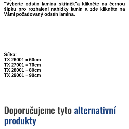
"Vyberte odstín lamina skříněk"a klikněte na černou
šipku pro rozbalení nabídky lamin a zde klikněte na
Vámi požadovaný odstín lamina.
Šířka:
TX 26001 = 60cm
TX 27001 = 70cm
TX 28001 = 80cm
TX 29001 = 90cm
Doporučujeme tyto
alternativní
produkty