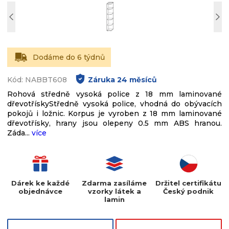
Dodáme do 6 týdnů
Kód: NABBT608
Záruka
24
měsíců
Rohová středně vysoká police z 18 mm laminované
dřevotřískyStředně vysoká police, vhodná do obývacích
pokojů i ložnic. Korpus je vyroben z 18 mm laminované
dřevotřísky, hrany jsou olepeny 0.5 mm ABS hranou.
Záda...
více
Dárek ke každé
Zdarma zasíláme
Držitel certifikátu
objednávce
vzorky látek a
Český podnik
lamin