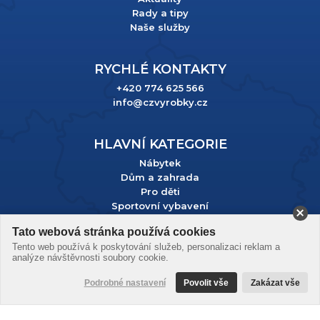
Rady a tipy
Naše služby
RYCHLÉ KONTAKTY
+420 774 625 566
info@czvyrobky.cz
HLAVNÍ KATEGORIE
Nábytek
Dům a zahrada
Pro děti
Sportovní vybavení
Tato webová stránka používá cookies
Podle zákona o evidenci tržeb je prodávající povinen vystavit
Tento web používá k poskytování služeb, personalizaci reklam a
kupujícímu účtenku. Zároveň je povinen zaevidovat přijatou
analýze návštěvnosti soubory cookie.
tržbu u správce daně online; v případě technického výpadku
pak nejpozději do 48 hodin.
Podrobné nastavení
Povolit vše
Zakázat vše