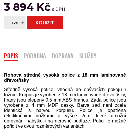
3 894 Kč
-
+
KOUPIT
POPIS
PORADNA
DOPRAVA
SLUŽBY
Rohová středně vysoká police z 18 mm laminované
dřevotřísky
Středně vysoká police, vhodná do obývacích pokojů i
ložnic. Korpus je vyroben z 18 mm laminované dřevotřísky,
hrany jsou olepeny 0.5 mm ABS hranou. Záda police jsou
vyrobena z 4 mm MDF desky. Barva zad není zcela
identická s barvou korpusu. Police je opatřena
rektifikačními nožkami o výšce 2cm, které umožní
dorovnání nábytku i na nerovné podlaze. Polici je možné
pořídit ve dvou rozměrových variantách.