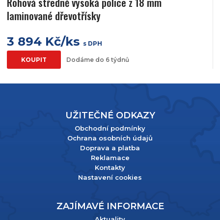
Rohová středně vysoká police z 18 mm
laminované dřevotřísky
3 894 Kč/ks
s DPH
KOUPIT
Dodáme do 6 týdnů
UŽITEČNÉ ODKAZY
Obchodní podmínky
Ochrana osobních údajů
Doprava a platba
Reklamace
Kontakty
Nastavení cookies
ZAJÍMAVÉ INFORMACE
Aktuality