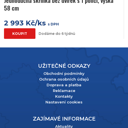
Jednoduchá skříňka bez dvířek s 1 policí, výška
58 cm
2 993 Kč/ks
s DPH
KOUPIT
Dodáme do 6 týdnů
UŽITEČNÉ ODKAZY
Obchodní podmínky
Ochrana osobních údajů
Doprava a platba
Reklamace
Kontakty
Nastavení cookies
ZAJÍMAVÉ INFORMACE
Aktuality