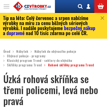
Tip na léto:
Celý červenec a srpen nabízíme
výrobky na míru za cenu běžných sériových
výrobků. I nadále poskytujeme
bezpečný nákup
a
dopravné
nad 10 tisíc zdarma po celé ČR.
Úvod
Nábytek
Nábytek do obývacího pokoje
Obývací pokoje - programy
Klasický program Trend - sektory do obýváku
Skříňky programu Trend
Rohové skříňky programu Trend
Úzká rohová skříňka se
třemi policemi, levá nebo
pravá