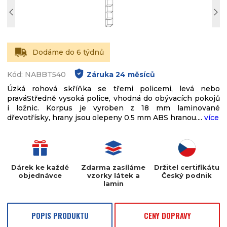
Dodáme do 6 týdnů
Kód: NABBT540
Záruka
24
měsíců
Úzká rohová skříňka se třemi policemi, levá nebo
praváStředně vysoká police, vhodná do obývacích pokojů
i ložnic. Korpus je vyroben z 18 mm laminované
dřevotřísky, hrany jsou olepeny 0.5 mm ABS hranou....
více
Dárek ke každé
Zdarma zasíláme
Držitel certifikátu
objednávce
vzorky látek a
Český podnik
lamin
POPIS PRODUKTU
CENY DOPRAVY