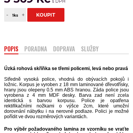
-
+
KOUPIT
POPIS
PORADNA
DOPRAVA
SLUŽBY
Úzká rohová skříňka se třemi policemi, levá nebo pravá
Středně vysoká police, vhodná do obývacích pokojů i
ložnic. Korpus je vyroben z 18 mm laminované dřevotřísky,
hrany jsou olepeny 0.5 mm ABS hranou. Záda police jsou
vyrobena z 4 mm MDF desky. Barva zad není zcela
identická s barvou korpusu. Police je opatřena
rektifikačními nožkami o výšce 2cm, které umožní
dorovnání nábytku i na nerovné podlaze. Polici je možné
pořídit ve dvou rozměrových variantách.
Pro výběr požadovaného lamina ze vzorníku se vraťte